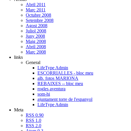
Abril 2011
Març 2011
Octubre 2008
Setembre 2008
Agost 2008
Juliol 2008
Juny 2008
Maig 2008
Abril 2008
Març 2008
links
General
LifeType Admin
ESCORRIALLES - bloc meu
alb. fotos MARIONA
REBAIXES -- bloc meu
rogles aventura
som-hi
ajuntament torre de l'espanyol
LifeType Admin
Meta
RSS 0.90
RSS 1.0
RSS 2.0
Atom 0.3