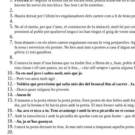
POSTRES.-
Seguint la nostra rua de encara festa, podria situar-me en el di
havent fet servir els tres blocs. Soc lent i m’hi entretinc.
Hauria deixat per l’últim les engalanadures dels carrers com a fi de festa per
No sé el motiu, per que l’amo, el constructor de la imitació, molt bé per cert
personen al poble per qualsevol negoci no han tingut el goig de veure un
Som dimarts i en els altres carrers engalanats encara hi veig penjarelles. A
fa nosa i serveixen els postres. No heu anat mai a postres a casa d’algun ami
glòria
) i tots gaudíem.
Contava la mare d’una broma que va tindre lloc a Horta de s, Juan, poble d
tota classe i ell tant panxo, no se’n feia., -
clar allí sempre i queia alguna
-Tu ets mol jove i saltes molt, més que jo
.
- Però vos aneu molt àgil .
- Voldria que provéssim qui salta més des del brancal fins al carrer . Ja s
- Doncs quan vulgueu ho provem.
- Anem-hi
S’atansen a la porta obrint la porta petita. Eren portes de dos fulles amb for
dia, per la broma n’hi havia prou amb la petita. El meu besavi saltà al mig de
-
Au, ara et toca a tu. Tens avantatge i amb la teva picardia no et cost
Amb la innocència i amb la picardia de quedar com un gran home –
que d
- Au, ja m’has guanyat.
I tancà la porta deixant-lo fora. Ja mai més tornà a traspassar aquella porta.