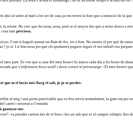
a dels jubilats. La festa s’acabà el diumenge i no m’ha donat temps d’aclarir-ho tot. 
ò ahir al sortir al matí a les set de casa ja ens treien la font que a imitació de la q
, la retirat. No crec que fes nosa, nosa, però si el senyor diu que a retiro doncs a ret
a cosa tant
preciosa.
quí,no. Com si hagués passat un flam de foc, tot a fora. No entenc el per què de tanta
c? jo si. I si fem nosa per que els ajudantes puguin seguir el seu treball ens prepare
el meu pare. Es veu que a casa del meu besavi hi anava cada dia a les hores de dinar
 becada que s’enfonsava boca avall i dava consol al personatge -.
El meu besavi que
é que tu el faràs més llarg el salt, jo ja sé perdre.
rellat al mig i una porta practicable que es feia servir normalment, la gran era per so
l carrer i retornar a l’entrada.
arà guanyar-me.
irem?-
va prendre carrera des de el fons i feu un salt que ni el campió olímpic fins d