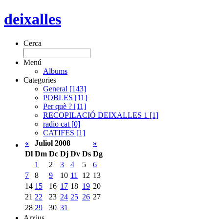
deixalles
Cerca
Menú
Albums
Categories
General [143]
POBLES [11]
Per què ? [11]
RECOPILACIÓ DEIXALLES 1 [1]
radio cat [0]
CATIFES [1]
«
Juliol 2008
»
Dl
Dm
Dc
Dj
Dv
Ds
Dg
1
2
3
4
5
6
7
8
9
10
11
12
13
14
15
16
17
18
19
20
21
22
23
24
25
26
27
28
29
30
31
Arxius