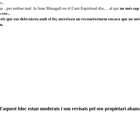
...
...per arribar tard. Ja Joan Maragall en el Cant Espiritual diu,.... al qui
no més sap 
cor...
els que ens delectàreu amb el fet, mereixeu un reconeixement encara que no mé
n.
'aquest bloc estan moderats i son revisats pel seu propietari abans