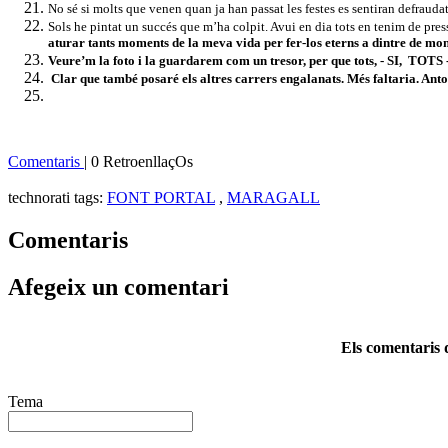
No sé si molts que venen quan ja han passat les festes es sentiran defraudats
Sols he pintat un succés que m’ha colpit. Avui en dia tots en tenim de pressa 
aturar tants moments de la meva vida per fer-los eterns a dintre de mon 
Veure’m la foto i la guardarem com un tresor, per que tots, - SI,
TOTS -
Clar que també posaré els altres carrers engalanats. Més faltaria. Anto
Comentaris
| 0 RetroenllaçOs
technorati tags:
FONT PORTAL
,
MARAGALL
Comentaris
Afegeix un comentari
Els comentaris d
Tema