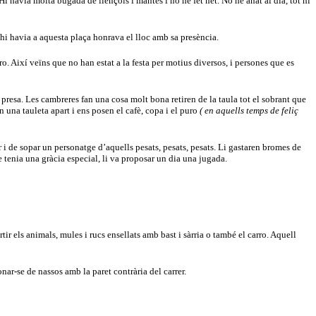
Hi havia molta bugada de llençols i mantes i no he fet net. No he anat al dia, tot hi
ue hi havia a aquesta plaça honrava el lloc amb sa presència.
iro. Així veïns que no han estat a la festa per motius diversos, i persones que es
 presa. Les cambreres fan una cosa molt bona retiren de la taula tot el sobrant que
n una tauleta apart i ens posen el cafè, copa i el puro
( en aquells temps de feliç
 i de sopar un personatge d’aquells pesats, pesats, pesats. Li gastaren bromes de
 tenia una gràcia especial, li va proposar un dia una jugada.
rtir els animals, mules i rucs ensellats amb bast i sàrria o també el carro. Aquell
onar-se de nassos amb la paret contrària del carrer.