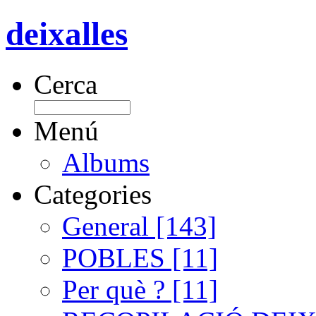
deixalles
Cerca
Menú
Albums
Categories
General [143]
POBLES [11]
Per què ? [11]