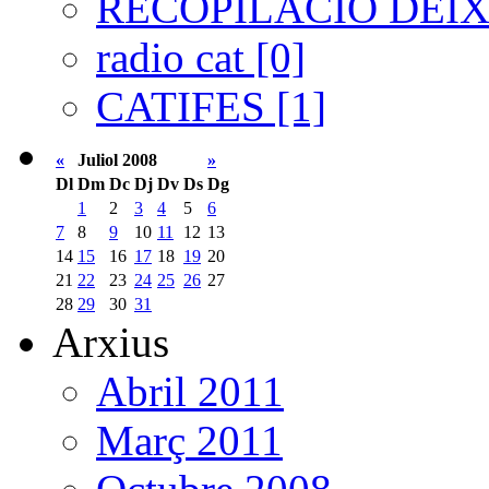
RECOPILACIÓ DEIXA
radio cat [0]
CATIFES [1]
«
Juliol 2008
»
Dl
Dm
Dc
Dj
Dv
Ds
Dg
1
2
3
4
5
6
7
8
9
10
11
12
13
14
15
16
17
18
19
20
21
22
23
24
25
26
27
28
29
30
31
Arxius
Abril 2011
Març 2011