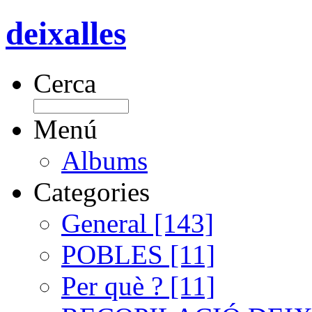
deixalles
Cerca
Menú
Albums
Categories
General [143]
POBLES [11]
Per què ? [11]