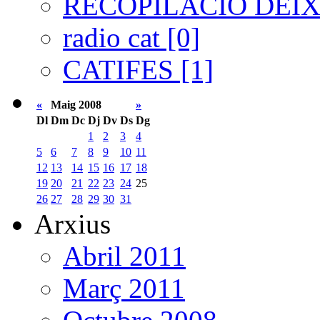
RECOPILACIÓ DEIXA
radio cat [0]
CATIFES [1]
«
Maig 2008
»
Dl
Dm
Dc
Dj
Dv
Ds
Dg
1
2
3
4
5
6
7
8
9
10
11
12
13
14
15
16
17
18
19
20
21
22
23
24
25
26
27
28
29
30
31
Arxius
Abril 2011
Març 2011