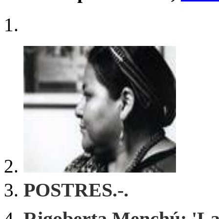
POSTRES.-.
Rigoberta Menchú: 'La 