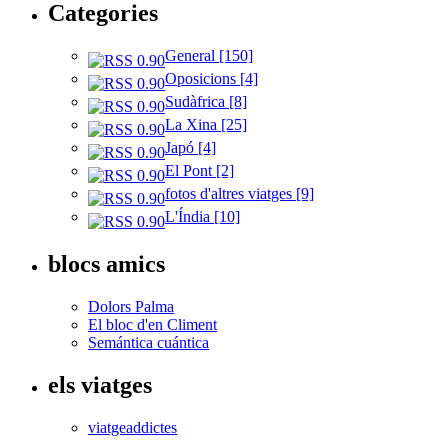
Categories
General [150]
Oposicions [4]
Sudàfrica [8]
La Xina [25]
Japó [4]
El Pont [2]
fotos d'altres viatges [9]
L'Índia [10]
blocs amics
Dolors Palma
El bloc d'en Climent
Semántica cuántica
els viatges
viatgeaddictes