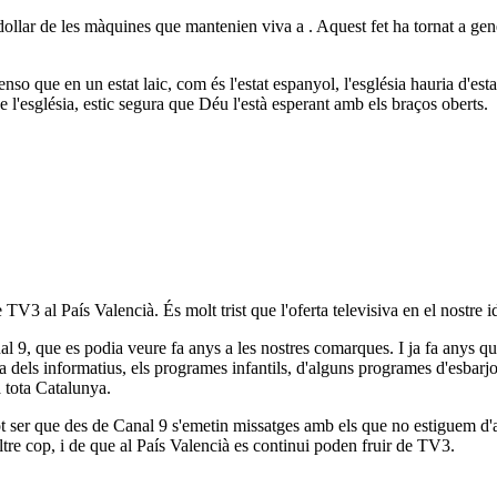
dollar de les màquines que mantenien viva a . Aquest fet ha tornat a gener
enso que en un estat laic, com és l'estat espanyol, l'església hauria d'es
 l'església, estic segura que Déu l'està esperant amb els braços oberts.
TV3 al País Valencià. És molt trist que l'oferta televisiva en el nostre i
 9, que es podia veure fa anys a les nostres comarques. I ja fa anys qu
oma dels informatius, els programes infantils, d'alguns programes d'esbarj
a tota Catalunya.
ser que des de Canal 9 s'emetin missatges amb els que no estiguem d'acor
tre cop, i de que al País Valencià es continui poden fruir de TV3.