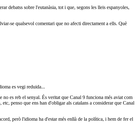
ar debatss sobre l'eutanàsia, tot i que, segons les lleis espanyoles,
talviar-se qualsevol comentari que no afecti directament a ells. Què
dioma es vegi reduida...
e no es reb el senyal. És veritat que Canal 9 funciona més aviat com
o, etc, penso que ens han d'obligar als catalans a considerar que Canal
d, però l'idioma ha d'estar més enllà de la política, i hem de fer el