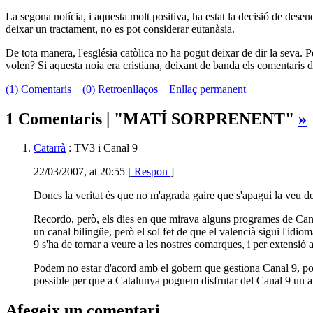
La segona notícia, i aquesta molt positiva, ha estat la decisió de desen
deixar un tractament, no es pot considerar eutanàsia.
De tota manera, l'església catòlica no ha pogut deixar de dir la seva. P
volen? Si aquesta noia era cristiana, deixant de banda els comentaris de
(1) Comentaris
(0) Retroenllaços
Enllaç permanent
1 Comentaris | "MATÍ SORPRENENT"
»
Catarrà
: TV3 i Canal 9
22/03/2007, at 20:55 [
Respon
]
Doncs la veritat és que no m'agrada gaire que s'apagui la veu de 
Recordo, però, els dies en que mirava alguns programes de Canal
un canal bilingüe, però el sol fet de que el valencià sigui l'idi
9 s'ha de tornar a veure a les nostres comarques, i per extensió 
Podem no estar d'acord amb el gobern que gestiona Canal 9, pot 
possible per que a Catalunya poguem disfrutar del Canal 9 un al
Afegeix un comentari