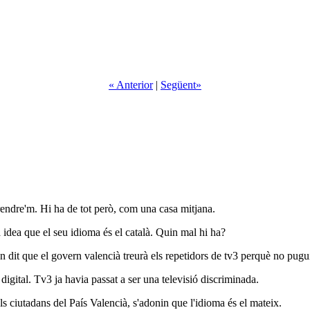
« Anterior
|
Següent»
prendre'm. Hi ha de tot però, com una casa mitjana.
 idea que el seu idioma és el català. Quin mal hi ha?
n dit que el govern valencià treurà els repetidors de tv3 perquè no pugui
 digital. Tv3 ja havia passat a ser una televisió discriminada.
ls ciutadans del País Valencià, s'adonin que l'idioma és el mateix.