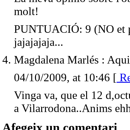
molt!
PUNTUACIÓ: 9 (NO et po
jajajajaja...
Magdalena Marlés : Aqui
04/10/2009, at 10:46 [
Re
Vinga va, que el 12 d,oct
a Vilarrodona..Anims ehh
Afegeix un comentari