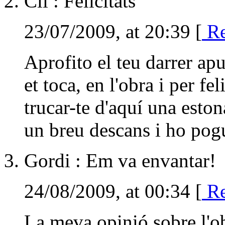
Cli : Felicitats
23/07/2009, at 20:39 [
Re
Aprofito el teu darrer apun
et toca, en l'obra i per fel
trucar-te d'aquí una esto
un breu descans i ho pog
Gordi : Em va envantar!
24/08/2009, at 00:34 [
Re
La meva opinió sobre l'ob