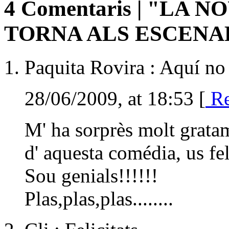
4 Comentaris | "LA
TORNA ALS ESCENA
Paquita Rovira : Aquí no
28/06/2009, at 18:53 [
Re
M' ha sorprès molt gratam
d' aquesta comédia, us fel
Sou genials!!!!!!
Plas,plas,plas........