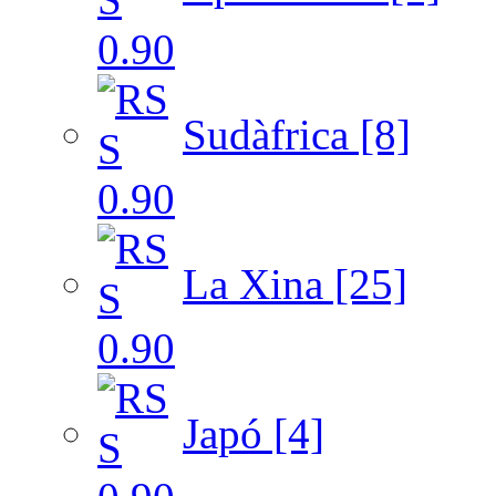
Sudàfrica [8]
La Xina [25]
Japó [4]