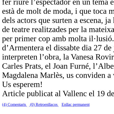
fer riure l’espectador en un tema e
està de molt de moda, i que toca m
dels actors que surten a escena, ja 
de teatre realitzades per la matei
per primer cop amb molta il·lusió.
d’Armentera el dissabte dia 27 de j
interpreten l’obra, la Vanesa Rovir
Carles Prats, el Joan Furné, l’Alb
Magdalena Marlès, us conviden a 
Us esperem!
Article publicat al Vallenc el 19 
(4) Comentaris
(0) Retroenllaços
Enllaç permanent