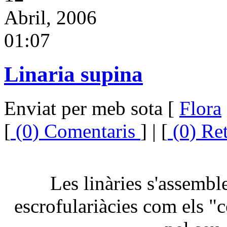
Abril, 2006
01:07
Linaria supina
Enviat per meb sota [
Flora
[
(0) Comentaris
] | [
(0) Re
Les linàries s'assemble
escrofulariàcies com els "c