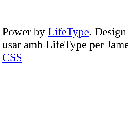
Power by
LifeType
. Desig
usar amb LifeType per Jam
CSS