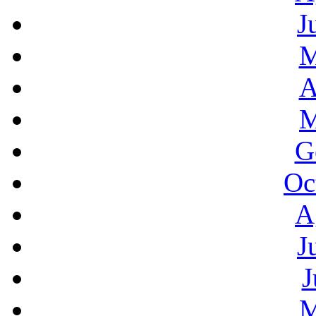
J
M
A
M
G
Oc
A
J
J
M