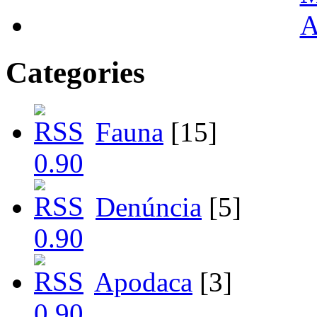
A
Categories
Fauna
[15]
Denúncia
[5]
Apodaca
[3]