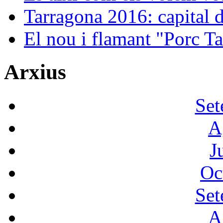
Tarragona 2016: capital de
El nou i flamant "Porc Ta
Arxius
Set
A
J
Oc
Set
A