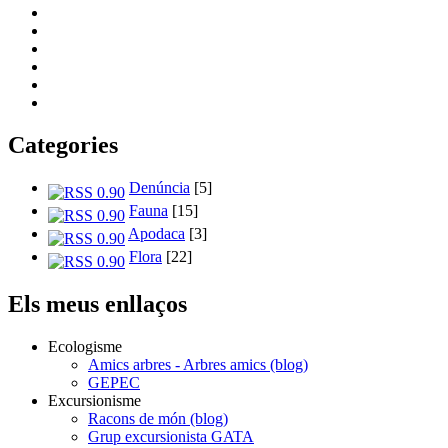
Categories
Denúncia
[5]
Fauna
[15]
Apodaca
[3]
Flora
[22]
Els meus enllaços
Ecologisme
Amics arbres - Arbres amics (blog)
GEPEC
Excursionisme
Racons de món (blog)
Grup excursionista GATA