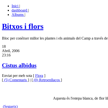
Inici
|
dashboard
|
Albums
|
Bitxos i flors
Bloc per conèixer millor les plantes i els animals del Camp a través de 
18
Abril, 2006
23:16
Cistus albidus
Enviat per meb sota [
Flora
]
[
(5) Comentaris
] | [
(0) Retroenllaços
]
Aquesta és l'estepa blanca, de flor l
(Segueix)