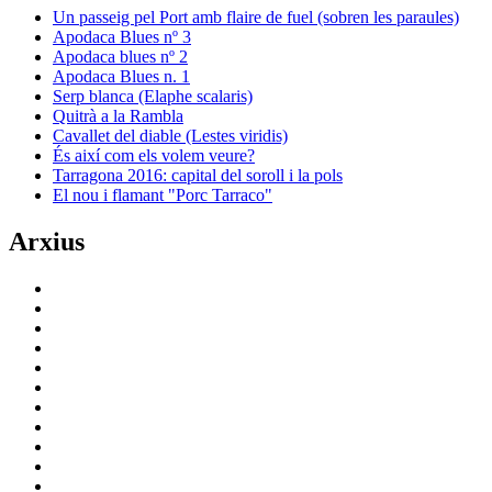
Un passeig pel Port amb flaire de fuel (sobren les paraules)
Apodaca Blues nº 3
Apodaca blues nº 2
Apodaca Blues n. 1
Serp blanca (Elaphe scalaris)
Quitrà a la Rambla
Cavallet del diable (Lestes viridis)
És així com els volem veure?
Tarragona 2016: capital del soroll i la pols
El nou i flamant "Porc Tarraco"
Arxius