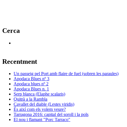
Cerca
Recentment
Un passeig pel Port amb flaire de fuel (sobren les paraules)
Apodaca Blues nº 3
Apodaca blues nº 2
Apodaca Blues n. 1
Serp blanca (Elaphe scalaris)
Quitrà a la Rambla
Cavallet del diable (Lestes viridis)
És així com els volem veure?
Tarragona 2016: capital del soroll i la pols
El nou i flamant "Porc Tarraco"