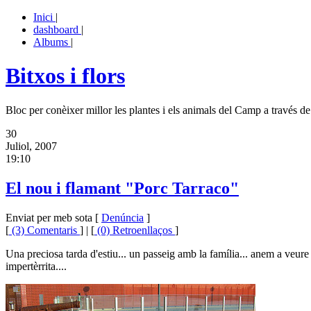
Inici
|
dashboard
|
Albums
|
Bitxos i flors
Bloc per conèixer millor les plantes i els animals del Camp a través de 
30
Juliol, 2007
19:10
El nou i flamant "Porc Tarraco"
Enviat per meb sota [
Denúncia
]
[
(3) Comentaris
] | [
(0) Retroenllaços
]
Una preciosa tarda d'estiu... un passeig amb la família... anem a veure
impertèrrita....