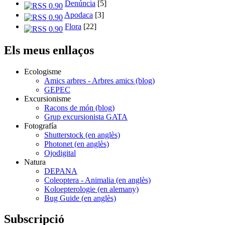
Denúncia
[5]
Apodaca
[3]
Flora
[22]
Els meus enllaços
Ecologisme
Amics arbres - Arbres amics (blog)
GEPEC
Excursionisme
Racons de món (blog)
Grup excursionista GATA
Fotografía
Shutterstock (en anglès)
Photonet (en anglès)
Ojodigital
Natura
DEPANA
Coleoptera - Animalia (en anglès)
Koloepterologie (en alemany)
Bug Guide (en anglès)
Subscripció