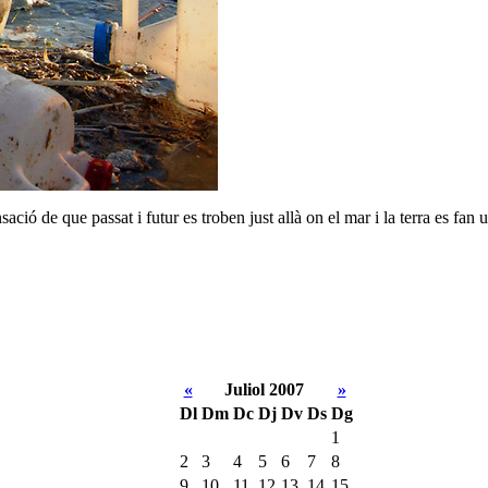
ió de que passat i futur es troben just allà on el mar i la terra es fan un
«
Juliol 2007
»
Dl
Dm
Dc
Dj
Dv
Ds
Dg
1
2
3
4
5
6
7
8
9
10
11
12
13
14
15