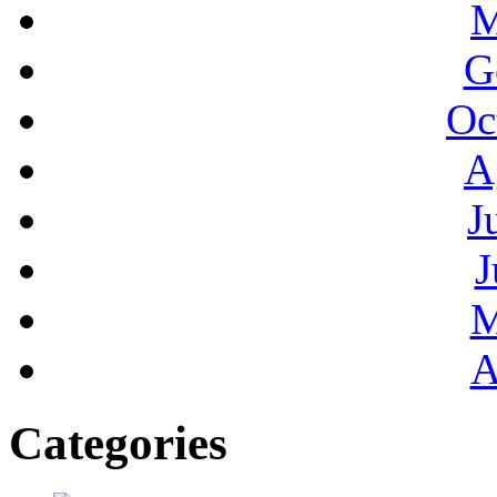
M
G
Oc
A
J
J
M
A
Categories