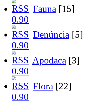
Fauna
[15]
Denúncia
[5]
Apodaca
[3]
Flora
[22]