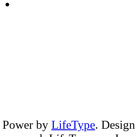
Power by
LifeType
. Desig