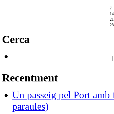
7
14
21
28
Cerca
Recentment
Un passeig pel Port amb f
paraules)