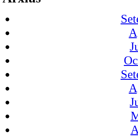
Set
A
J
Oc
Set
A
J
M
A