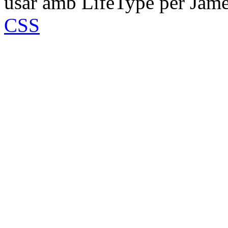
usar amb LifeType per Jam
CSS