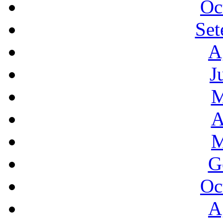
Oc
Set
A
J
M
A
M
G
Oc
A