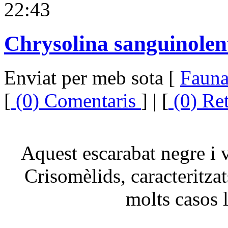
22:43
Chrysolina sanguinolen
Enviat per meb sota [
Faun
[
(0) Comentaris
] | [
(0) Re
Aquest escarabat negre i v
Crisomèlids, caracteritzat
molts casos l