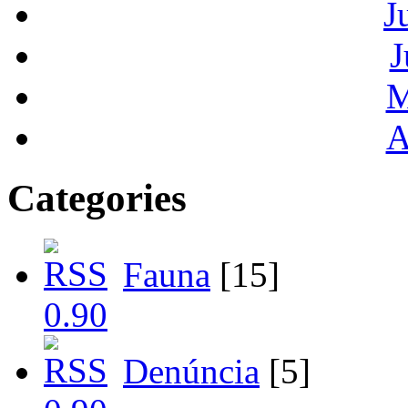
J
J
M
A
Categories
Fauna
[15]
Denúncia
[5]