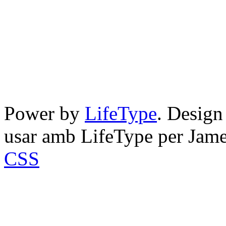
Power by
LifeType
. Desig
usar amb LifeType per Jam
CSS