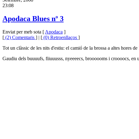
23:08
Apodaca Blues nº 3
Enviat per meb sota [
Apodaca
]
[
(2) Comentaris
] | [
(0) Retroenllaços
]
Tot un clàssic de les nits d'estiu: el camió de la brossa a altes hores de
Gaudiu dels buuuufs, fiiuuusss, nyeeeecs, broooooms i croooocs, en u