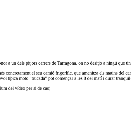
a un dels pitjors carrers de Tarragona, on no desitjo a ningú que tingu
 més concretament el seu camió frigorífic, que amenitza els matins del 
vol típica moto "trucada" pot començar a les 8 del matí i durar tranquil
um del vídeo per si de cas)