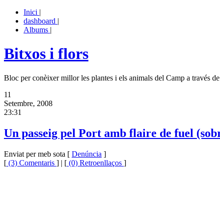
Inici
|
dashboard
|
Albums
|
Bitxos i flors
Bloc per conèixer millor les plantes i els animals del Camp a través de 
11
Setembre, 2008
23:31
Un passeig pel Port amb flaire de fuel (sob
Enviat per meb sota [
Denúncia
]
[
(3) Comentaris
] | [
(0) Retroenllaços
]