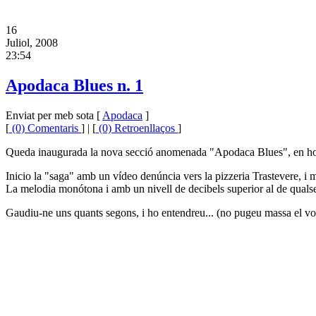
16
Juliol, 2008
23:54
Apodaca Blues n. 1
Enviat per meb sota [
Apodaca
]
[
(0) Comentaris
] | [
(0) Retroenllaços
]
Queda inaugurada la nova secció anomenada "Apodaca Blues", en honor 
Inicio la "saga" amb un vídeo denúncia vers la pizzeria Trastevere, i
La melodia monótona i amb un nivell de decibels superior al de qualse
Gaudiu-ne uns quants segons, i ho entendreu... (no pugeu massa el vol