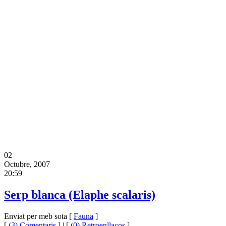
02
Octubre, 2007
20:59
Serp blanca (Elaphe scalaris)
Enviat per meb sota [
Fauna
]
[
(3) Comentaris
] | [
(0) Retroenllaços
]