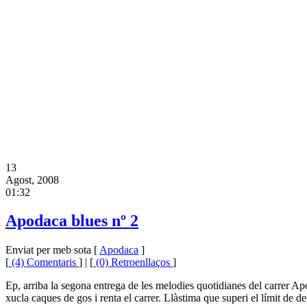
13
Agost, 2008
01:32
Apodaca blues nº 2
Enviat per meb sota [
Apodaca
]
[
(4) Comentaris
] | [
(0) Retroenllaços
]
Ep, arriba la segona entrega de les melodies quotidianes del carrer Ap
xucla caques de gos i renta el carrer. Llàstima que superi el límit de d