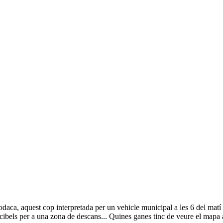
odaca, aquest cop interpretada per un vehicle municipal a les 6 del matí
ecibels per a una zona de descans... Quines ganes tinc de veure el mapa ac