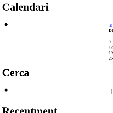
Calendari
«
Dl
5
12
19
26
Cerca
Recentment