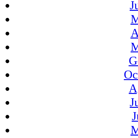
J
M
A
M
G
Oc
A
J
J
M