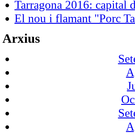
Tarragona 2016: capital de
El nou i flamant "Porc Ta
Arxius
Set
A
J
Oc
Set
A