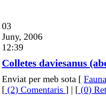
03
Juny, 2006
12:39
Colletes daviesanus (ab
Enviat per meb sota [
Faun
[
(2) Comentaris
] | [
(0) Re