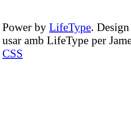
Power by
LifeType
. Desig
usar amb LifeType per Jam
CSS