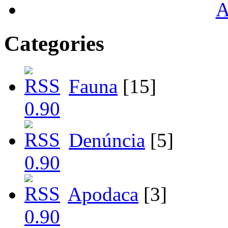
A
Categories
Fauna
[15]
Denúncia
[5]
Apodaca
[3]