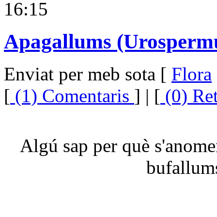
16:15
Apagallums (Urosperm
Enviat per meb sota [
Flora
[
(1) Comentaris
] | [
(0) Re
Algú sap per què s'anome
bufallum