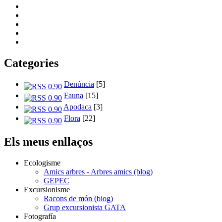
Categories
Denúncia
[5]
Fauna
[15]
Apodaca
[3]
Flora
[22]
Els meus enllaços
Ecologisme
Amics arbres - Arbres amics (blog)
GEPEC
Excursionisme
Racons de món (blog)
Grup excursionista GATA
Fotografía