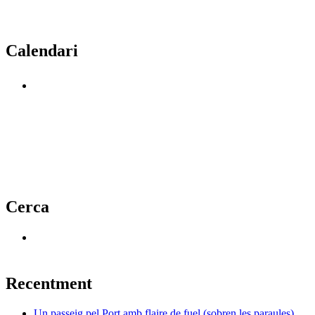
Calendari
Cerca
Recentment
Un passeig pel Port amb flaire de fuel (sobren les paraules)