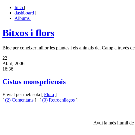
Inici
|
dashboard
|
Albums
|
Bitxos i flors
Bloc per conèixer millor les plantes i els animals del Camp a través de 
22
Abril, 2006
16:36
Cistus monspeliensis
Enviat per meb sota [
Flora
]
[
(2) Comentaris
] | [
(0) Retroenllaços
]
Avuí la més humil de le