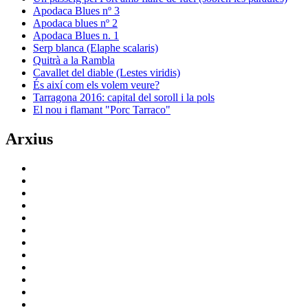
Apodaca Blues nº 3
Apodaca blues nº 2
Apodaca Blues n. 1
Serp blanca (Elaphe scalaris)
Quitrà a la Rambla
Cavallet del diable (Lestes viridis)
És així com els volem veure?
Tarragona 2016: capital del soroll i la pols
El nou i flamant "Porc Tarraco"
Arxius