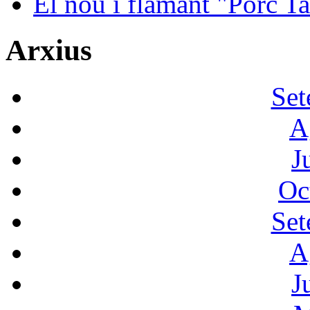
El nou i flamant "Porc Ta
Arxius
Set
A
J
Oc
Set
A
J