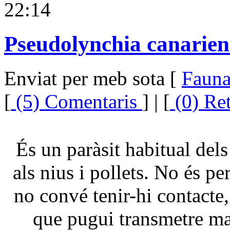
22:14
Pseudolynchia canariens
Enviat per meb sota [
Faun
[
(5) Comentaris
] | [
(0) Re
És un paràsit habitual del
als nius i pollets. No és per
no convé tenir-hi contacte
que pugui transmetre mal