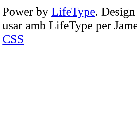
Power by
LifeType
. Desig
usar amb LifeType per Jam
CSS