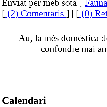
Enviat per meb sota [
Faun
[
(2) Comentaris
] | [
(0) Re
Au, la més domèstica d
confondre mai am
Calendari