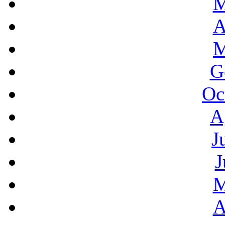
M
A
M
G
Oc
A
J
J
M
A