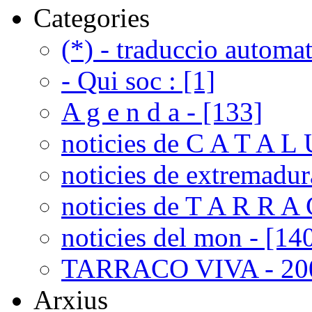
Categories
(*) - traduccio automat
- Qui soc : [1]
A g e n d a - [133]
noticies de C A T A L 
noticies de extremadur
noticies de T A R R A 
noticies del mon - [14
TARRACO VIVA - 200
Arxius