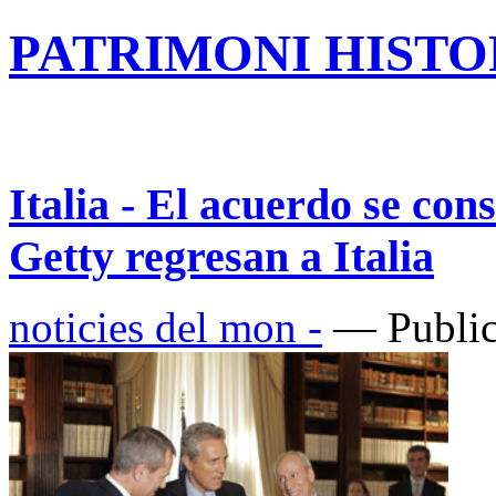
PATRIMONI HISTOR
Italia - El acuerdo se co
Getty regresan a Italia
noticies del mon -
— Public