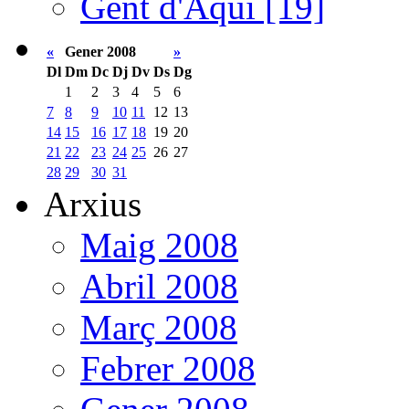
Gent d'Aquí [19]
«
Gener 2008
»
Dl
Dm
Dc
Dj
Dv
Ds
Dg
1
2
3
4
5
6
7
8
9
10
11
12
13
14
15
16
17
18
19
20
21
22
23
24
25
26
27
28
29
30
31
Arxius
Maig 2008
Abril 2008
Març 2008
Febrer 2008