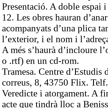
Presentació. A doble espai i
12. Les obres hauran d’anar
acompanyats d’una plica tan
l’exterior, i el nom i l’adreç
A més s’haurà d’incloure l’o
o .rtf) en un cd-rom.
Tramesa. Centre d’Estudis d
correus, 8, 43750 Flix. Telf
Veredicte i atorgament. A f
acte que tindrà lloc a Benis