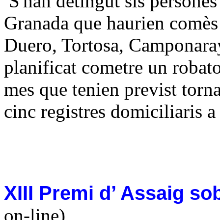
S'han detingut sis persones
Granada que haurien comès 
Duero, Tortosa, Camponaray
planificat cometre un robator
mes que tenien previst torn
cinc registres domiciliaris a
XIII Premi d’ Assaig so
on-line)