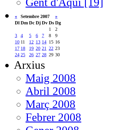
Gent d'Aquí [19]
«
Setembre 2007
»
Dl
Dm
Dc
Dj
Dv
Ds
Dg
1
2
3
4
5
6
7
8
9
10
11
12
13
14
15
16
17
18
19
20
21
22
23
24
25
26
27
28
29
30
Arxius
Maig 2008
Abril 2008
Març 2008
Febrer 2008