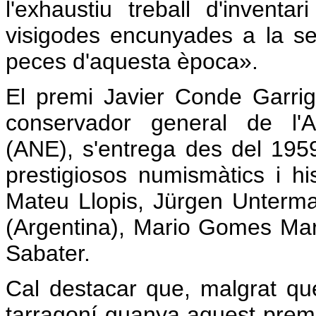
l'exhaustiu treball d'invent
visigodes encunyades a la se
peces d'aquesta època».
El premi Javier Conde Garriga
conservador general de l'A
(ANE), s'entrega des del 1959
prestigiosos numismàtics i h
Mateu Llopis, Jürgen Unterm
(Argentina), Mario Gomes Marq
Sabater.
Cal destacar que, malgrat q
tarragoní guanya aquest premi,