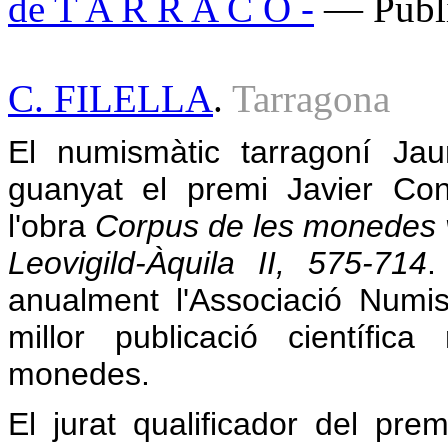
de T A R R A C O -
— Publi
C. FILELLA
.
Tarragona
El numismàtic tarragoní J
guanyat el premi Javier C
l'obra
Corpus de les monedes 
Leovigild-Àquila II, 575-714
.
anualment l'Associació Numi
millor publicació científic
monedes.
El jurat qualificador del pr