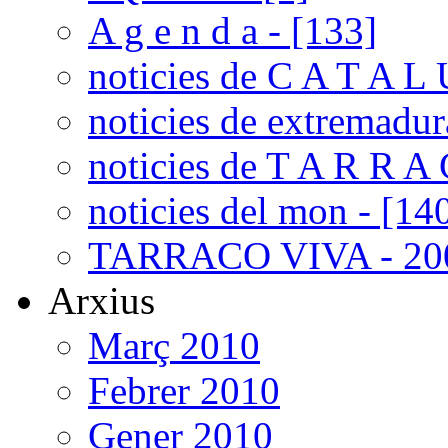
A g e n d a - [133]
noticies de C A T A L 
noticies de extremadur
noticies de T A R R A 
noticies del mon - [14
TARRACO VIVA - 200
Arxius
Març 2010
Febrer 2010
Gener 2010