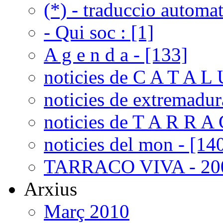
(*) - traduccio automat
- Qui soc : [1]
A g e n d a - [133]
noticies de C A T A L 
noticies de extremadur
noticies de T A R R A 
noticies del mon - [14
TARRACO VIVA - 200
Arxius
Març 2010