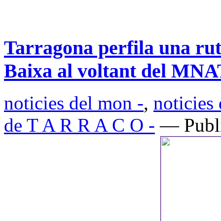
Tarragona perfila una rut
Baixa al voltant del MN
noticies del mon -
,
noticies
de T A R R A C O -
— Publi