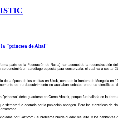
ISTIC
a "princesa de Altai"
 (forma parte de la Federación de Rusia) han acometido la reconstrucción de
n se construirá un sarcófago especial para conservarla, el cual va a costar 2
lo de la época de los escitas en Ukok, cerca de la frontera de Mongolia en 19
omento de su descubrimiento no acallaban debates entre los científicos de
"princesa" debe guardarse en Gorno-Altaisk, porque fue hallada en la tierra d
e siempre fue adorada por la población aborigen. Pero los científicos de No
onservarla.
nciadas por Gazprom), el problema puede quedar resuelto, y los habitantes de 