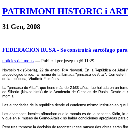
PATRIMONI HISTORIC i ART
31 Gen, 2008
FEDERACION RUSA - Se construirá sarcófago para l
noticies del mon -
— Publicat per josep.m @ 11:29
Novosibirsk (Siberia), 22 de enero, RIA Novosti. En la República de Altai
arqueológico único: la momia de la llamada "princesa de Altai". Con este fi
de la república, Vladímir Filimónov.
La "princesa de Altai", que tiene más de 2.500 años, fue hallada en un túmu
de Siberia (Novosibirsk) de la Academia de Ciencias de Rusia. Desde el m
momia.
Las autoridades de la república desde el comienzo mismo insistían en que la 
Los chamanes locales afirmaban que la momia es de la princesa Kidin, la qu
y que en el museo de Gorno-Altaisk no había condiciones apropiadas para c
Pero tras tomarse la decisión de reconstruir ese museo (las obras serán fina