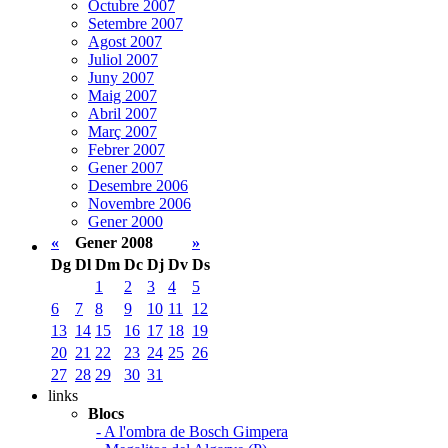
Octubre 2007
Setembre 2007
Agost 2007
Juliol 2007
Juny 2007
Maig 2007
Abril 2007
Març 2007
Febrer 2007
Gener 2007
Desembre 2006
Novembre 2006
Gener 2000
«
Gener 2008
»
Dg
Dl
Dm
Dc
Dj
Dv
Ds
1
2
3
4
5
6
7
8
9
10
11
12
13
14
15
16
17
18
19
20
21
22
23
24
25
26
27
28
29
30
31
links
Blocs
- A l'ombra de Bosch Gimpera