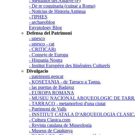
- Megalitos del Algarve (P)
- De re coquinaria (cuinar a Roma)
- Noticias de Historia Antigua
- l'IPHES
- archaeoblog
Egyptology Blog
Defensa del Patrimoni
- unesco
- unesco - cat
- CRITICARt
- Consejo de Europa
- Hispania Nostra
- Institut Européen des Itinéraires Culturels
Divulgacio
- patrimoni.gencat
- KOSETANIA - de Tarraco a Tagna.
- las puertas de Badajoz
- EUROPA ROMANA
- MUSEU NACIONAL ARQUEOLOGIC DE TAR
- TARRACO - metamorfosi d'una ciutat
- Patrimoni de Valls
- INSTITUT CATALA D'ARQUEOLOGIA CLASIC
- Cultura Clasica.com
- Revista catalana de Museologia
- Museus de Catalunya