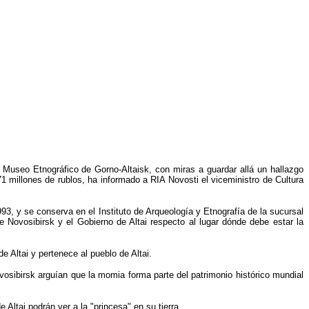
l Museo Etnográfico de Gorno-Altaisk, con miras a guardar allá un hallazgo
71 millones de rublos, ha informado a RIA Novosti el viceministro de Cultura
93, y se conserva en el Instituto de Arqueología y Etnografía de la sucursal
 Novosibirsk y el Gobierno de Altai respecto al lugar dónde debe estar la
e Altai y pertenece al pueblo de Altai.
vosibirsk arguían que la momia forma parte del patrimonio histórico mundial
Altai podrán ver a la "princesa" en su tierra.