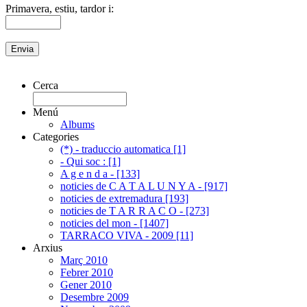
Primavera, estiu, tardor i:
Cerca
Menú
Albums
Categories
(*) - traduccio automatica [1]
- Qui soc : [1]
A g e n d a - [133]
noticies de C A T A L U N Y A - [917]
noticies de extremadura [193]
noticies de T A R R A C O - [273]
noticies del mon - [1407]
TARRACO VIVA - 2009 [11]
Arxius
Març 2010
Febrer 2010
Gener 2010
Desembre 2009