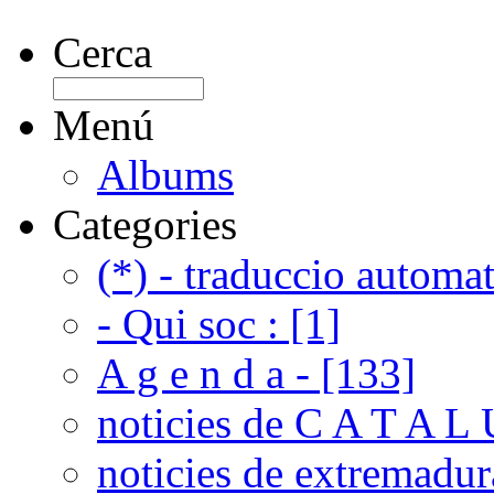
Cerca
Menú
Albums
Categories
(*) - traduccio automat
- Qui soc : [1]
A g e n d a - [133]
noticies de C A T A L 
noticies de extremadur