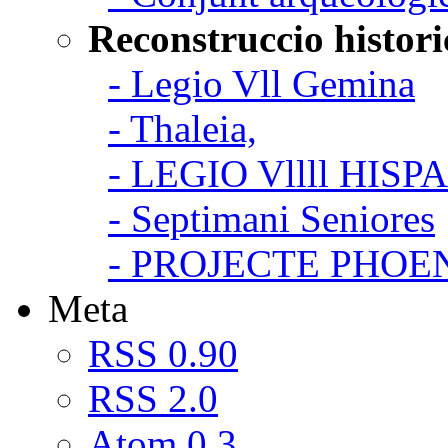
Reconstruccio histori
- Legio Vll Gemina
- Thaleia,
- LEGIO Vllll HISP
- Septimani Seniores
- PROJECTE PHOE
Meta
RSS 0.90
RSS 2.0
Atom 0.3