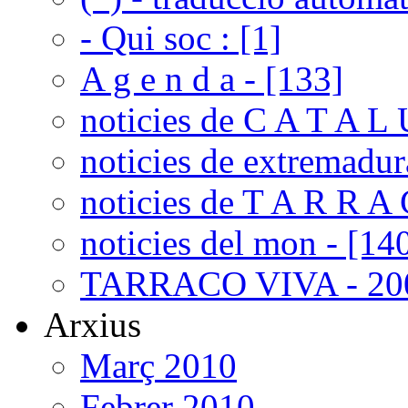
- Qui soc : [1]
A g e n d a - [133]
noticies de C A T A L 
noticies de extremadur
noticies de T A R R A 
noticies del mon - [14
TARRACO VIVA - 200
Arxius
Març 2010
Febrer 2010