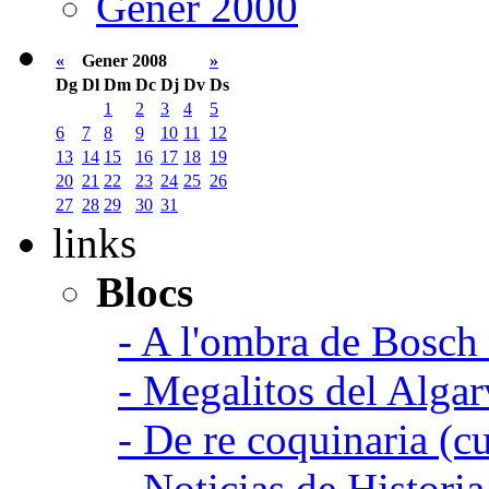
Gener 2000
«
Gener 2008
»
Dg
Dl
Dm
Dc
Dj
Dv
Ds
1
2
3
4
5
6
7
8
9
10
11
12
13
14
15
16
17
18
19
20
21
22
23
24
25
26
27
28
29
30
31
links
Blocs
- A l'ombra de Bosch
- Megalitos del Algar
- De re coquinaria (c
- Noticias de Histori