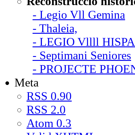
Reconstruccio histori
- Legio Vll Gemina
- Thaleia,
- LEGIO Vllll HISP
- Septimani Seniores
- PROJECTE PHOE
Meta
RSS 0.90
RSS 2.0
Atom 0.3