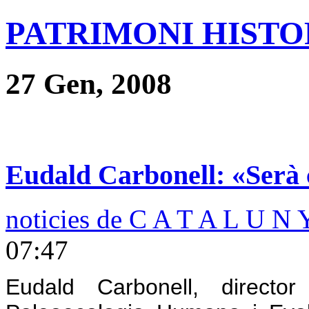
PATRIMONI HISTOR
27 Gen, 2008
Eudald Carbonell: «Serà
noticies de C A T A L U N 
07:47
Eudald Carbonell, director