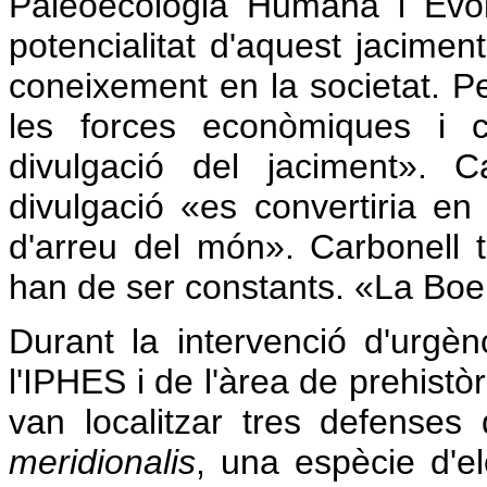
Paleoecologia Humana i Evol
potencialitat d'aquest jaciment
coneixement en la societat. Pe
les forces econòmiques i cu
divulgació del jaciment». 
divulgació «es convertiria en 
d'arreu del món». Carbonell
han de ser constants. «La Boe
Durant la intervenció d'urgè
l'IPHES i de l'àrea de prehistòri
van localitzar tres defense
meridionalis
, una espècie d'e