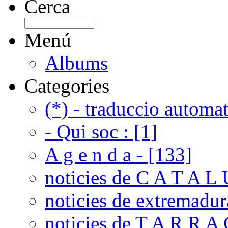
Cerca
Menú
Albums
Categories
(*) - traduccio automat
- Qui soc : [1]
A g e n d a - [133]
noticies de C A T A L 
noticies de extremadur
noticies de T A R R A 