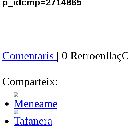
p_idcmp=2714865
Comentaris
| 0 Retroenllaç
Comparteix: