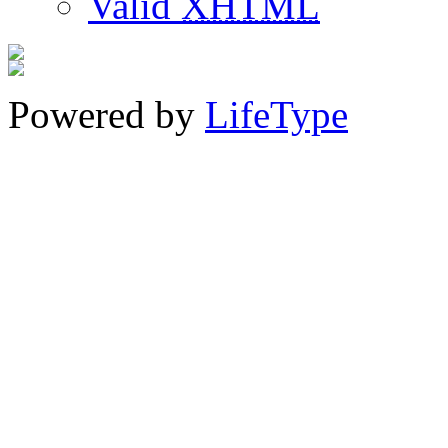
Valid
XHTML
Powered by
LifeType