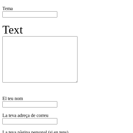
Tema
Text
El teu nom
La teva adreça de correu
La teva pàgina personal (si en tens)