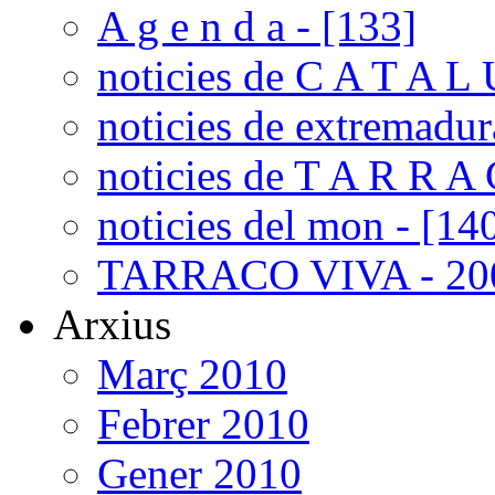
A g e n d a - [133]
noticies de C A T A L 
noticies de extremadur
noticies de T A R R A 
noticies del mon - [14
TARRACO VIVA - 200
Arxius
Març 2010
Febrer 2010
Gener 2010