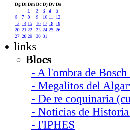
Dg
Dl
Dm
Dc
Dj
Dv
Ds
1
2
3
4
5
6
7
8
9
10
11
12
13
14
15
16
17
18
19
20
21
22
23
24
25
26
27
28
29
30
31
links
Blocs
- A l'ombra de Bosch
- Megalitos del Algar
- De re coquinaria (c
- Noticias de Histori
- l'IPHES