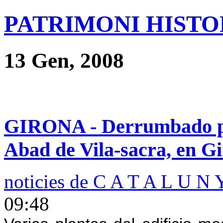
PATRIMONI HISTOR
13 Gen, 2008
GIRONA - Derrumbado par
Abad de Vila-sacra, en G
noticies de C A T A L U N 
09:48