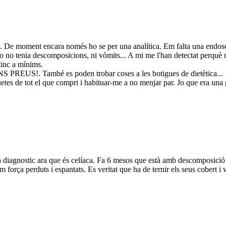
 De moment encara només ho se per una analítica. Em falta una endoscòp
Jo no tenia descomposicions, ni vòmits... A mi me l'han detectat perquè 
 tinc a mínims.
NS PREUS!. També es poden trobar coses a les botigues de dietètica...
quetes de tot el que compri i habituar-me a no menjar par. Jo que era una
n diagnostic ara que és celíaca. Fa 6 mesos que està amb descomposició i 
força perduts i espantats. Es veritat que ha de ternir els seus cobert i v