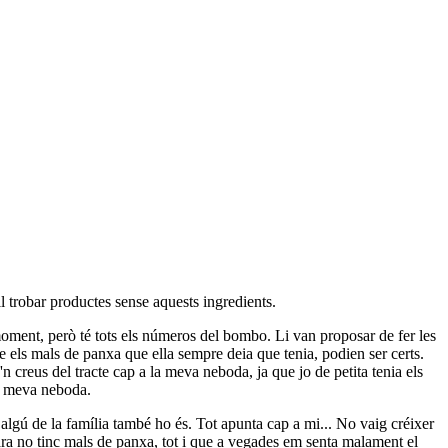
 trobar productes sense aquests ingredients.
moment, però té tots els números del bombo. Li van proposar de fer les
 els mals de panxa que ella sempre deia que tenia, podien ser certs.
 creus del tracte cap a la meva neboda, ja que jo de petita tenia els
la meva neboda.
algú de la família també ho és. Tot apunta cap a mi... No vaig créixer
o ara no tinc mals de panxa, tot i que a vegades em senta malament el