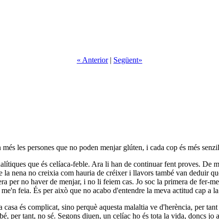
« Anterior
|
Següent»
n més les persones que no poden menjar glúten, i cada cop és més senzill
alítiques que és celíaca-feble. Ara li han de continuar fent proves. De 
 la nena no creixia com hauria de créixer i llavors també van deduir que
 per no haver de menjar, i no li feiem cas. Jo soc la primera de fer-me'n
 me'n feia. És per això que no acabo d'entendre la meva actitud cap a 
casa és complicat, sino perquè aquesta malaltia ve d'herència, per tant 
 bé, per tant, no sé. Segons diuen, un celíac ho és tota la vida, doncs j