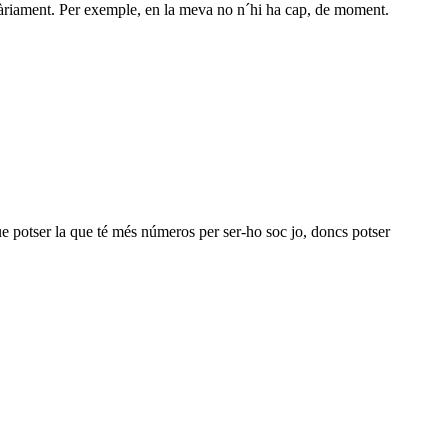
essàriament. Per exemple, en la meva no n´hi ha cap, de moment.
que potser la que té més números per ser-ho soc jo, doncs potser