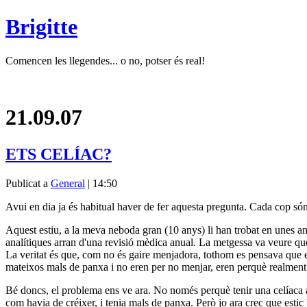
Brigitte
Comencen les llegendes... o no, potser és real!
21.09.07
ETS CELÍAC?
Publicat a
General
| 14:50
Avui en dia ja és habitual haver de fer aquesta pregunta. Cada cop só
Aquest estiu, a la meva neboda gran (10 anys) li han trobat en unes an
analítiques arran d'una revisió mèdica anual. La metgessa va veure que
La veritat és que, com no és gaire menjadora, tothom es pensava que era
mateixos mals de panxa i no eren per no menjar, eren perquè realment
Bé doncs, el problema ens ve ara. No només perquè tenir una celíaca a 
com havia de créixer, i tenia mals de panxa. Però jo ara crec que estic