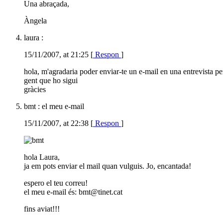
Una abraçada,
Àngela
laura :
15/11/2007, at 21:25 [
Respon
]
hola, m'agradaria poder enviar-te un e-mail en una entrevista per
gent que ho sigui
gràcies
bmt : el meu e-mail
15/11/2007, at 22:38 [
Respon
]
hola Laura,
ja em pots enviar el mail quan vulguis. Jo, encantada!
espero el teu correu!
el meu e-mail és: bmt@tinet.cat
fins aviat!!!