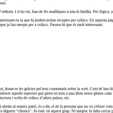
assi.
tothom. I si ho ets, han de fer analítiques a tota la família. Per lògica, 
nteressant en la que hi podem trobar receptes per celíacs. En aquesta p
ue ja fan menjar per a celíacs. Passeu-hi que és molt interessant:
t, donar-te les gràcies pel teus comentaris sobre la web. Com bé has dit,
a conèixer aquells aspectes que giren en torn a una dieta sense gluten c
ciacions i webs de celíacs d´altres països, etc.
) obeïm al mateix patró, és a dir, el de la persona que no va créixer com
es diguem "clàssics". Jo estic en aquest grup. Ni tampoc fa falta cercar 