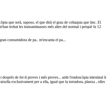
ia que serà, suposo, el que dirà el grau de celiaquia que tinc. El
m'han trobat les transaminasses més altes del normal i perquè fa 12
 gran consumidora de pa.. m'encanta el pa...
després de fer-li proves i més proves... amb l'endoscòpia intestinal li
aixella exclusivament per a ella, igual que la torradora, planxa , olles