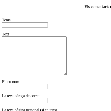
Els comentaris d
Tema
Text
El teu nom
La teva adreça de correu
La teva pàgina personal (si en tens)