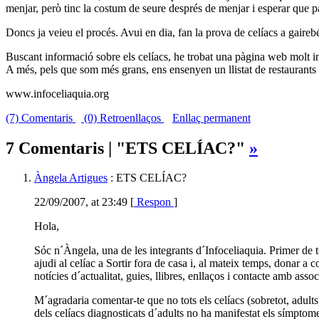
menjar, però tinc la costum de seure després de menjar i esperar que p
Doncs ja veieu el procés. Avui en dia, fan la prova de celíacs a gairebé 
Buscant informació sobre els celíacs, he trobat una pàgina web molt i
A més, pels que som més grans, ens ensenyen un llistat de restaurants q
www.infoceliaquia.org
(7) Comentaris
(0) Retroenllaços
Enllaç permanent
7 Comentaris | "ETS CELÍAC?"
»
Àngela Artigues
: ETS CELÍAC?
22/09/2007, at 23:49 [
Respon
]
Hola,
Sóc n´Àngela, una de les integrants d´Infoceliaquia. Primer de to
ajudi al celíac a Sortir fora de casa i, al mateix temps, donar 
notícies d´actualitat, guies, llibres, enllaços i contacte amb asso
M´agradaria comentar-te que no tots els celíacs (sobretot, adults
dels celíacs diagnosticats d´adults no ha manifestat els símptom