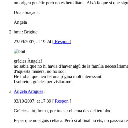
un origen genètic però no és hereditària. Això fa que sí que sig
Una abraçada,
Àngela
bmt : Brigitte
23/09/2007, at 19:24 [
Respon
]
gràcies Àngela!
no sabia que no hi havia d'haver algú de la família necessàriamen
d'aquesta manera, no ho soc!
He trobat que heu fet una p`gina molt interessant!
I sobretot, gràcies per visitar-me!
Àngela Artigues
:
03/10/2007, at 17:39 [
Respon
]
Gràcies a tú, Imma, per tractar el tema des del teu bloc.
Esper que no siguis celíaca. Però si al final ho ets, no passssa res