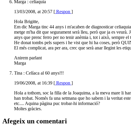
Marga : celiaquia
13/03/2008, at 20:57 [
Respon
]
Hola Brigitte,
Em dic Marga tinc 44 anys i m'acaben de diagnosticar celiaquia.
metge m'ha dit que segurament serà lleu, però que ja es veurà. 
anys que prenc ferro per no tenir anèmia i, tot i això, sempre el
He donat tombs pels supers i he vist que hi ha coses, però QUI
El més complicat, ara per ara, crec que serà anar llegint les eti
Anirem parlant
Marga
Tina : Celíaca al 60 anys!!!
19/06/2008, at 16:39 [
Respon
]
Hola a tothom, soc la filla de la Joaquima, a la meva mare li ha
han trobat. Només fa una setmana que ho sabem i la veritat estem 
etc.... Aquina pàgina puc trobar-hi informació?
Moltes gràcies.
Afegeix un comentari