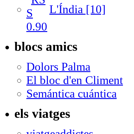
L'Índia [10]
blocs amics
Dolors Palma
El bloc d'en Climent
Semántica cuántica
els viatges
viatgeaddictes