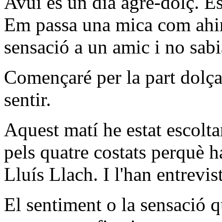
Avui és un dia agre-dolç. És
Em passa una mica com ahir
sensació a un amic i no sab
Començaré per la part dolç
sentir.
Aquest matí he estat escolt
pels quatre costats perquè h
Lluís Llach. I l'han entrevis
El sentiment o la sensació q