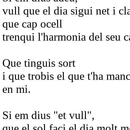
vull que el dia sigui net i cla
que cap ocell
trenqui l'harmonia del seu c
Que tinguis sort
i que trobis el que t'ha manc
en mi.
Si em dius "et vull",
que el sol faci el dia molt m