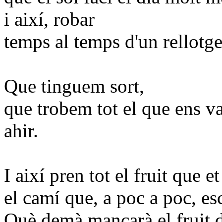
i així, robar
temps al temps d'un rellotge
Que tinguem sort,
que trobem tot el que ens v
ahir.
I així pren tot el fruit que 
el camí que, a poc a poc, es
Què demà mancarà el fruit d