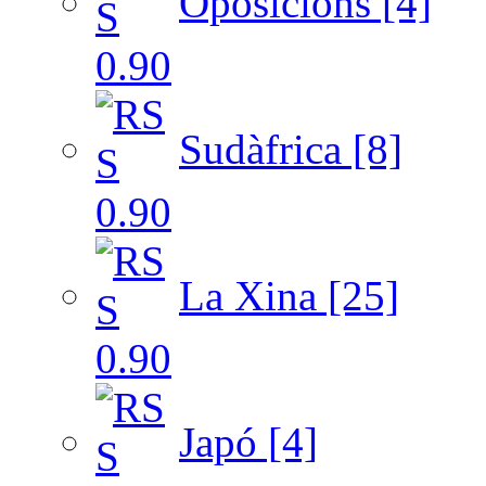
Oposicions [4]
Sudàfrica [8]
La Xina [25]
Japó [4]