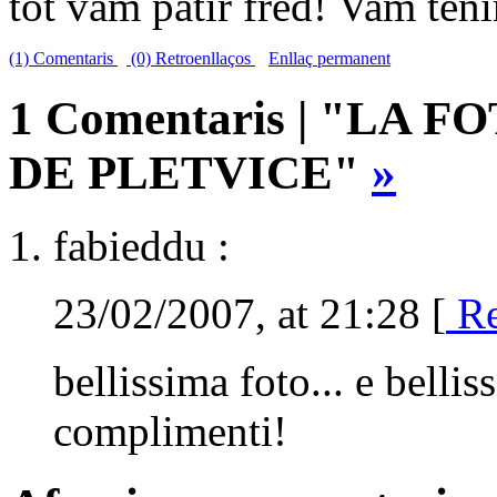
tot vam patir fred! Vam tenir
(1) Comentaris
(0) Retroenllaços
Enllaç permanent
1 Comentaris | "LA 
DE PLETVICE"
»
fabieddu :
23/02/2007, at 21:28 [
Re
bellissima foto... e belli
complimenti!