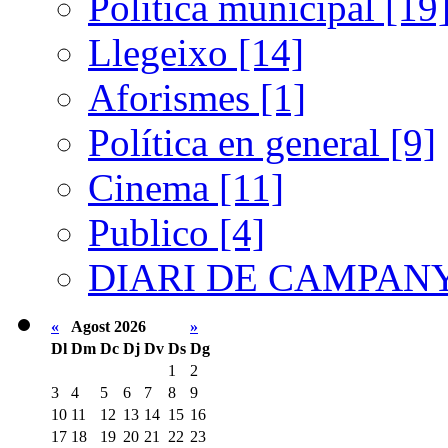
Política municipal [19
Llegeixo [14]
Aforismes [1]
Política en general [9]
Cinema [11]
Publico [4]
DIARI DE CAMPANY
«
Agost 2026
»
Dl
Dm
Dc
Dj
Dv
Ds
Dg
1
2
3
4
5
6
7
8
9
10
11
12
13
14
15
16
17
18
19
20
21
22
23