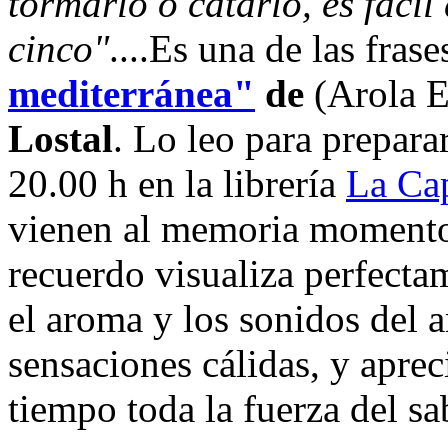
tormarlo o catarlo, es fácil
cinco"
....Es una de las frase
mediterránea"
de
(Arola E
Lostal
. Lo leo para prepara
20.00 h en la librería
La Ca
vienen al memoria momentos
recuerdo visualiza perfecta
el aroma y los sonidos del 
sensaciones cálidas, y aprec
tiempo toda la fuerza del sa