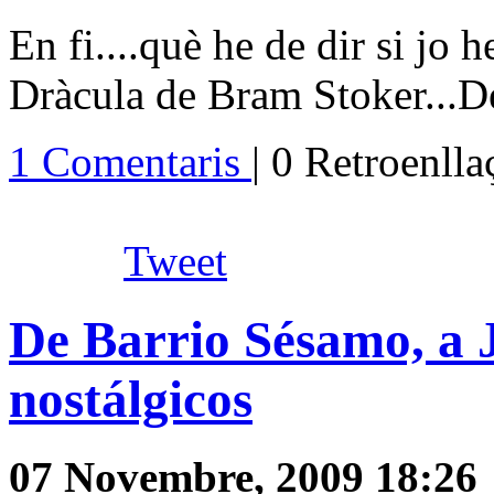
En fi....què he de dir si jo 
Dràcula de Bram Stoker...De t
1 Comentaris
| 0 Retroenll
Tweet
De Barrio Sésamo, a 
nostálgicos
07 Novembre, 2009 18:26