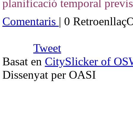
planificació temporal previs
Comentaris
| 0 Retroenllaç
Tweet
Basat en
CitySlicker of O
Dissenyat per OASI