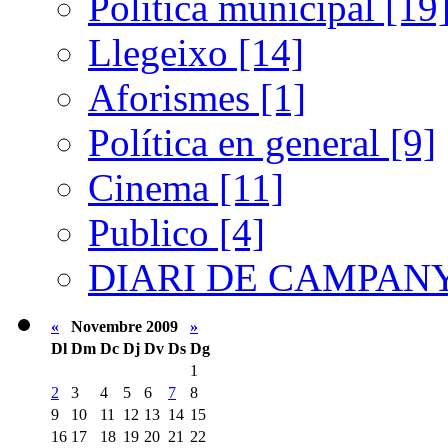
Política municipal [19
Llegeixo [14]
Aforismes [1]
Política en general [9]
Cinema [11]
Publico [4]
DIARI DE CAMPANY
«
Novembre 2009
»
Dl
Dm
Dc
Dj
Dv
Ds
Dg
1
2
3
4
5
6
7
8
9
10
11
12
13
14
15
16
17
18
19
20
21
22