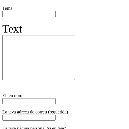
Tema
Text
El teu nom
La teva adreça de correu (requerida)
La teva pàgina personal (si en tens)