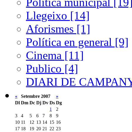
Política municipal [19
Llegeixo [14]
Aforismes [1]
Política en general [9]
Cinema [11]
Publico [4]
DIARI DE CAMPANY
«
Setembre 2007
»
Dl
Dm
Dc
Dj
Dv
Ds
Dg
1
2
3
4
5
6
7
8
9
10
11
12
13
14
15
16
17
18
19
20
21
22
23