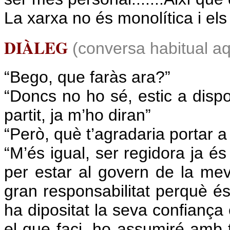
La xarxa no és monolítica i el
DIÀLEG
(conversa habitual aq
“Bego, que faràs ara?”
“Doncs no ho sé, estic a dispos
partit, ja m’ho diran”
“Però, què t’agradaria portar 
“M’és igual, ser regidora ja és
per estar al govern de la mev
gran responsabilitat perquè és
ha dipositat la seva confiança 
el que faci, ho assumiré amb t