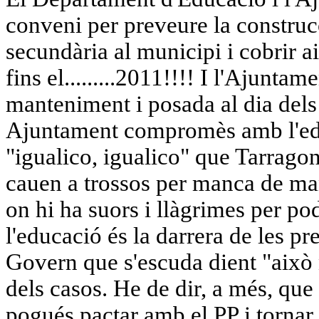
conveni per preveure la construcc
secundària al municipi i cobrir ai
fins el.........2011!!!! I l'Ajunta
manteniment i posada al dia dels
Ajuntament compromès amb l'edu
"igualico, igualico" que Tarragon
cauen a trossos per manca de man
on hi ha suors i llàgrimes per po
l'educació és la darrera de les p
Govern que s'escuda dient "això
dels casos. He de dir, a més, que
pogués pactar amb el PP i tornar 