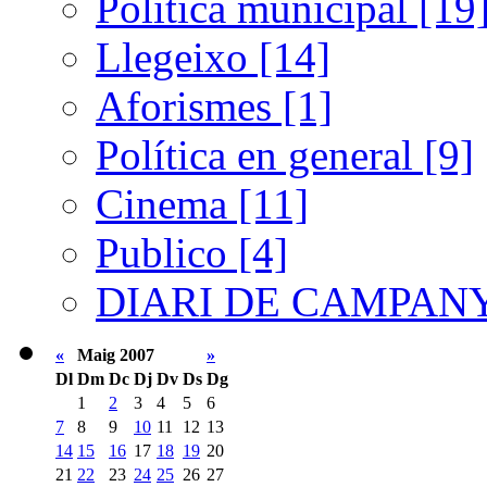
Política municipal [19
Llegeixo [14]
Aforismes [1]
Política en general [9]
Cinema [11]
Publico [4]
DIARI DE CAMPANY
«
Maig 2007
»
Dl
Dm
Dc
Dj
Dv
Ds
Dg
1
2
3
4
5
6
7
8
9
10
11
12
13
14
15
16
17
18
19
20
21
22
23
24
25
26
27