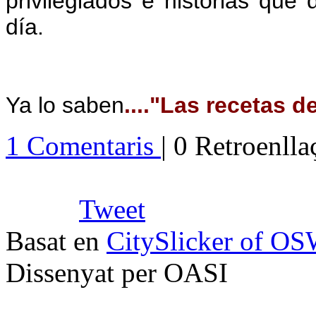
privilegiados e historias que
día.
Ya lo saben
...."Las recetas de
1 Comentaris
| 0 Retroenll
Tweet
Basat en
CitySlicker of O
Dissenyat per OASI