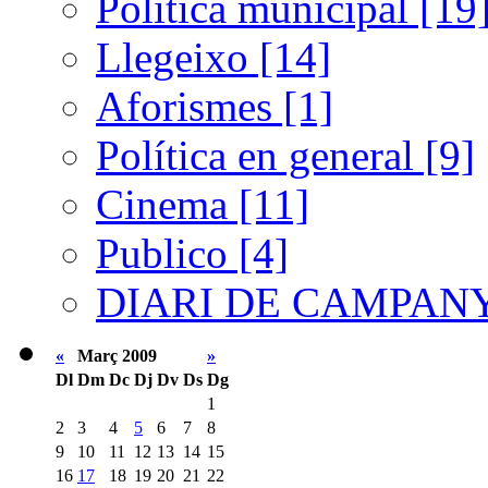
Política municipal [19
Llegeixo [14]
Aforismes [1]
Política en general [9]
Cinema [11]
Publico [4]
DIARI DE CAMPANY
«
Març 2009
»
Dl
Dm
Dc
Dj
Dv
Ds
Dg
1
2
3
4
5
6
7
8
9
10
11
12
13
14
15
16
17
18
19
20
21
22