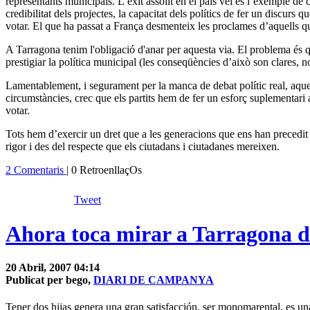
representants municipals. L’èxit assolit en el país veí és l’exemple de
credibilitat dels projectes, la capacitat dels polítics de fer un discurs 
votar.
El que ha passat a França desmenteix les proclames d’aquells que,
A Tarragona tenim l'obligació d'anar per aquesta via. El problema és que
prestigiar la política municipal (les conseqüències d’això son clares, n
Lamentablement, i segurament per la manca de debat polític real, aque
circumstàncies, crec que els partits hem de fer un esforç suplementari 
votar.
Tots hem d’exercir un dret que a les generacions que ens han precedit e
rigor i des del respecte que els ciutadans i ciutadanes mereixen.
2 Comentaris
| 0 RetroenllaçOs
Tweet
Ahora toca mirar a Tarragona de
20 Abril, 2007 04:14
Publicat per bego,
DIARI DE CAMPANYA
Tener dos hijas genera una gran satisfacción, ser monomarental, es una