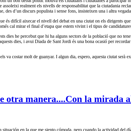
 com un bon debat polític motiva els ciutadans i ciutadanes a participar 
que assoleixi realment els nivells de responsabilitat que la ciutadania recla
 des d’un discurs populista i sense fons, insisteixen una i altra vegada 
 és difícil aixecar el nivell del debat en una ciutat on els dirigents qu
omés cal mirar el final d’etapa que estem vivint i el tipus de candidature
sts dies he percebut que hi ha alguns sectors de la població que no ten
aquests dies, i avui Diada de Sant Jordi és una bona ocasió per recordar
ls va costar molt de guanyar. I algun dia, espero, aquesta ciutat serà ex
 otra manera....Con la mirada al
 situación en la que me siento cómoda, pero cuando la actividad del día e