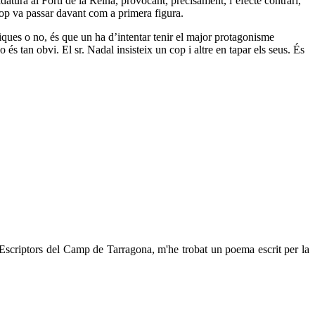
atura al Fortí de la Reina, provocant, precisament, l’efecte contrari,
 cop va passar davant com a primera figura.
iques o no, és que un ha d’intentar tenir el major protagonisme
s tan obvi. El sr. Nadal insisteix un cop i altre en tapar els seus. És
'Escriptors del Camp de Tarragona, m'he trobat un poema escrit per la