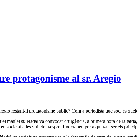
ure protagonisme al sr. Aregio
Aregio restant-li protagonisme públic? Com a periodista que sóc, és que
 el matí el sr. Nadal va convocar d’urgència, a primera hora de la tard
en societat a les vuit del vespre. Endevinen per a qui van ser els principa