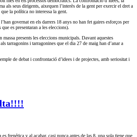
molt més en els processos democràtics. La confrontació d’idees, la
ma als seus dirigents, aixequen l’interès de la gent per exercir el dret a
que la política no interessa la gent.
e l’han governat en els darrers 18 anys no han fet gaires esforços per
s que es presentaran a les eleccions).
en massa presents les eleccions municipals. Davant aquestes
 als tarragonins i tarragonines que el dia 27 de maig han d’anar a
emple de debat i confrontació d’idees i de projectes, amb seriositat i
ta!!!!
s frenética y al acabar, casi nunca antes de las 8, una sola tiene que