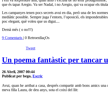
I em va sorprendre ahir, quan amb l’excusa de no tenir protagonisme, Na
que és tapar Aregio. Va ser Nadal, i no Aregio, qui va ocupar els titul
Les campanyes tenen pocs secrets avui en dia, però una de les normes m
mediàtic possible.
Se
mpre juga l’entorn, l’oposició, els imponderables,
poc elegant, què voleu que us digui....
Demà més ( o no!!!)
9 Comentaris
| 0 RetroenllaçOs
Tweet
Un poema fantàstic per tancar u
26 Abril, 2007 00:44
Publicat per bego,
Escric
Avui, quan he arribat a casa, després compartir amb bons amics una n
meva filla Laura, de deu anys, sota el coixí del llit: