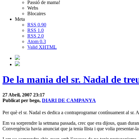
Passió de mama!
Webs
Blocaires
Meta
RSS 0.90
RSS 1.0
RSS 2.0
Atom 0.3
Valid
XHTML
De la mania del sr. Nadal de tre
27 Abril, 2007 23:17
Publicat per bego,
DIARI DE CAMPANYA
Per què el sr. Nadal es dedica a contraprogramar contínuament al sr. 
Em va sorprendre la setmana passada, crec que era dijous, quan durant
Convergència havia anunciat que ja tenia llista i que volia presentar-la 