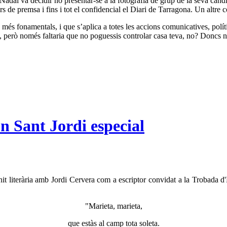
dal va decidir no presentar-se a la fotografia de grup de la seva candid
ars de premsa i fins i tot el confidencial el Diari de Tarragona. Un altre
és fonamentals, i que s’aplica a totes les accions comunicatives, polít
 però només faltaria que no poguessis controlar casa teva, no? Doncs no é
n Sant Jordi especial
it literària amb Jordi Cervera com a escriptor convidat a la Trobada d
"Marieta, marieta,
que estàs al camp tota soleta.