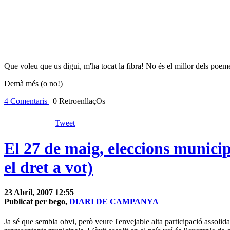
Que voleu que us digui, m'ha tocat la fibra! No és el millor dels poemes
Demà més (o no!)
4 Comentaris
| 0 RetroenllaçOs
Tweet
El 27 de maig, eleccions municip
el dret a vot)
23 Abril, 2007 12:55
Publicat per bego,
DIARI DE CAMPANYA
Ja sé que sembla obvi, però veure l'envejable alta participació assolid