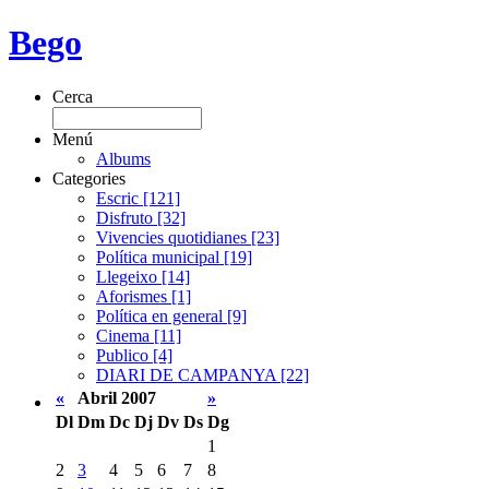
Bego
Cerca
Menú
Albums
Categories
Escric [121]
Disfruto [32]
Vivencies quotidianes [23]
Política municipal [19]
Llegeixo [14]
Aforismes [1]
Política en general [9]
Cinema [11]
Publico [4]
DIARI DE CAMPANYA [22]
«
Abril 2007
»
Dl
Dm
Dc
Dj
Dv
Ds
Dg
1
2
3
4
5
6
7
8