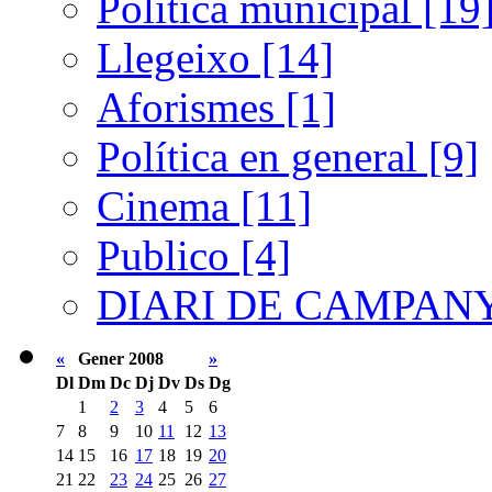
Política municipal [19
Llegeixo [14]
Aforismes [1]
Política en general [9]
Cinema [11]
Publico [4]
DIARI DE CAMPANY
«
Gener 2008
»
Dl
Dm
Dc
Dj
Dv
Ds
Dg
1
2
3
4
5
6
7
8
9
10
11
12
13
14
15
16
17
18
19
20
21
22
23
24
25
26
27