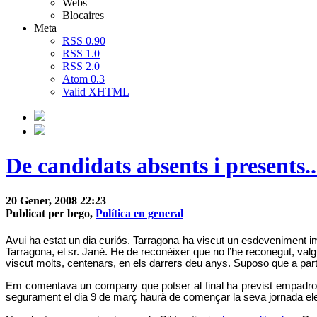
Webs
Blocaires
Meta
RSS 0.90
RSS 1.0
RSS 2.0
Atom 0.3
Valid
XHTML
De candidats absents i presents...
20 Gener, 2008 22:23
Publicat per bego,
Política en general
Avui ha estat un dia curiós. Tarragona ha viscut un esdeveniment impor
Tarragona, el sr. Jané. He de reconèixer que no l’he reconegut, val
viscut molts, centenars, en els darrers deu anys. Suposo que a partir
Em comentava un company que potser al final ha previst empadronar-
segurament el dia 9 de març haurà de començar la seva jornada ele