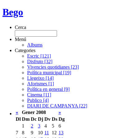
Bego
Cerca
Menú
Albums
Categories
Escric [121]
Disfruto [32]
Vivencies quotidianes [23]
Política municipal [19]
Llegeixo [14]
Aforismes [1]
Política en general [9]
Cinema [11]
Publico [4]
DIARI DE CAMPANYA [22]
«
Gener 2008
»
Dl
Dm
Dc
Dj
Dv
Ds
Dg
1
2
3
4
5
6
7
8
9
10
11
12
13