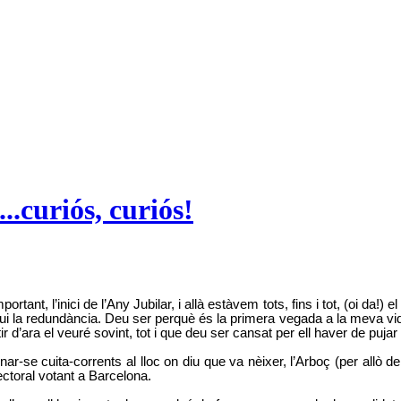
..curiós, curiós!
tant, l’inici de l’Any Jubilar, i allà estàvem tots, fins i tot, (oi da!)
gui la redundància. Deu ser perquè és la primera vegada a la meva vi
 d’ara el veuré sovint, tot i que deu ser cansat per ell haver de pujar
se cuita-corrents al lloc on diu que va nèixer, l’Arboç (per allò de
ctoral votant a Barcelona.