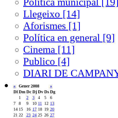
Política municipal [19
Llegeixo [14]
Aforismes [1]
Política en general [9]
Cinema [11]
Publico [4]
DIARI DE CAMPANY
«
Gener 2008
»
Dl
Dm
Dc
Dj
Dv
Ds
Dg
1
2
3
4
5
6
7
8
9
10
11
12
13
14
15
16
17
18
19
20
21
22
23
24
25
26
27