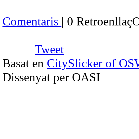
Comentaris
| 0 Retroenllaç
Tweet
Basat en
CitySlicker of O
Dissenyat per OASI