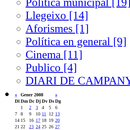
Política municipal [19
Llegeixo [14]
Aforismes [1]
Política en general [9]
Cinema [11]
Publico [4]
DIARI DE CAMPANY
«
Gener 2008
»
Dl
Dm
Dc
Dj
Dv
Ds
Dg
1
2
3
4
5
6
7
8
9
10
11
12
13
14
15
16
17
18
19
20
21
22
23
24
25
26
27