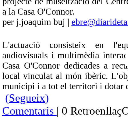
projecte de museïtzació del Centre
a la Casa O'Connor.
per j.joaquim buj
|
ebre@diaridet
L'actuació consisteix en l'e
audiovisuals i multimèdia interact
Casa O'Connor dedicades a recup
local vinculat al món ibèric. L'ob
municipi i a tot el territori i dota
(Segueix)
Comentaris
| 0 Retroenllaç