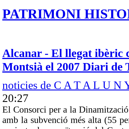
PATRIMONI HISTOR
Alcanar - El llegat ibèri
Montsià el 2007 Diari de
noticies de C A T A L U N 
20:27
El Consorci per a la Dinamització 
amb la subvenció més alta (55 per 