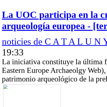
La UOC participa en la c
arqueología europea - [te
noticies de C A T A L U N 
19:33
La iniciativa constituye la últim
Eastern Europe Archaeolgy Web), q
patrimonio arqueológico de la preh