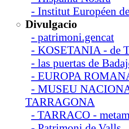
- Institut Européen de
Divulgacio
- patrimoni.gencat
- KOSETANIA - de Ta
- las puertas de Bada
- EUROPA ROMAN
- MUSEU NACION
TARRAGONA
- TARRACO - metamor
- Patrimoni de Valls