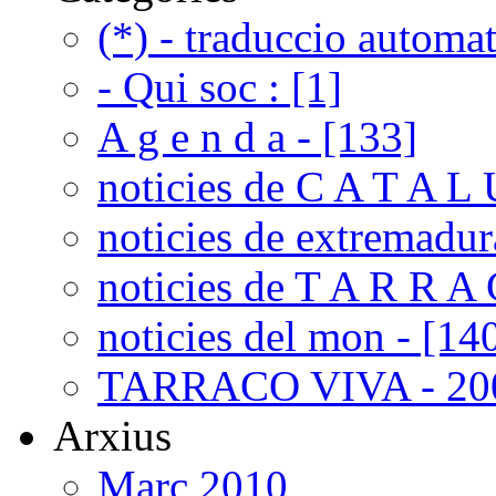
(*) - traduccio automat
- Qui soc : [1]
A g e n d a - [133]
noticies de C A T A L 
noticies de extremadur
noticies de T A R R A 
noticies del mon - [14
TARRACO VIVA - 200
Arxius
Març 2010