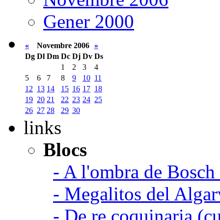
Gener 2000
«
Novembre 2006
»
Dg
Dl
Dm
Dc
Dj
Dv
Ds
1
2
3
4
5
6
7
8
9
10
11
12
13
14
15
16
17
18
19
20
21
22
23
24
25
26
27
28
29
30
links
Blocs
- A l'ombra de Bosch
- Megalitos del Algar
- De re coquinaria (c