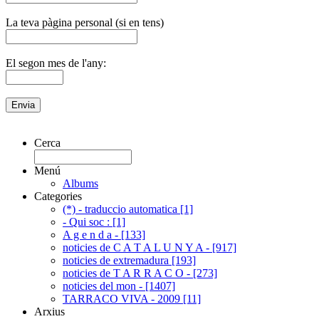
La teva pàgina personal (si en tens)
El segon mes de l'any:
Cerca
Menú
Albums
Categories
(*) - traduccio automatica [1]
- Qui soc : [1]
A g e n d a - [133]
noticies de C A T A L U N Y A - [917]
noticies de extremadura [193]
noticies de T A R R A C O - [273]
noticies del mon - [1407]
TARRACO VIVA - 2009 [11]
Arxius