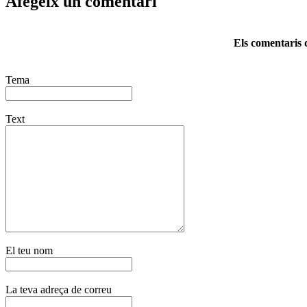
Afegeix un comentari
Els comentaris d
Tema
Text
El teu nom
La teva adreça de correu