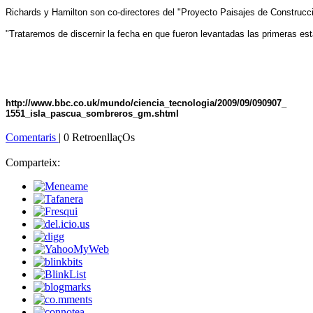
Richards y Hamilton son co-directores del "Proyecto Paisajes de Construcci
"Trataremos de discernir la fecha en que fueron levantadas las primeras estat
http://www.bbc.co.uk/mundo/ciencia_tecnologia/2009/09/090907_
1551_isla_pascua_sombreros_gm.shtml
Comentaris
| 0 RetroenllaçOs
Comparteix: