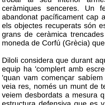
ceràmiques senceres. Un fe
abandonat pacíficament cap al
els objectes recuperats són e
grans de ceràmica trencade
moneda de Corfú (Grècia) que '
Diloli considera que durant a
equip ha 'complert amb escreix
'quan vam començar sabíem 
veia res, només un munt de t
veiem desbordats a mesura q
estructura defensiva que es v