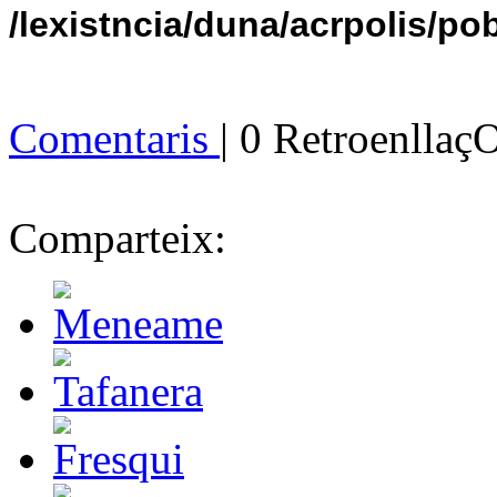
/lexistncia/duna/acrpolis/pob
Comentaris
| 0 Retroenllaç
Comparteix: