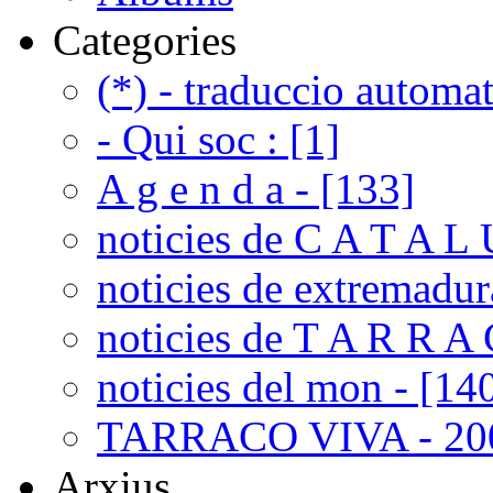
Categories
(*) - traduccio automat
- Qui soc : [1]
A g e n d a - [133]
noticies de C A T A L 
noticies de extremadur
noticies de T A R R A 
noticies del mon - [14
TARRACO VIVA - 200
Arxius