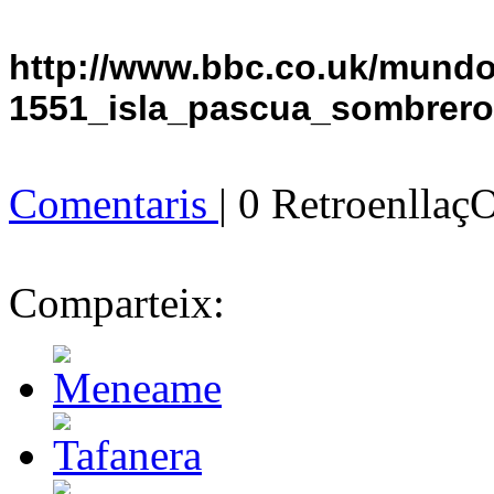
http://www.bbc.co.uk/mundo
1551_isla_pascua_sombrer
Comentaris
| 0 Retroenllaç
Comparteix: