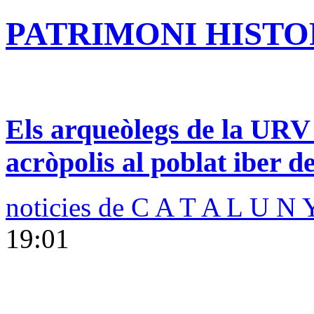
PATRIMONI HISTOR
Els arqueòlegs de la URV 
acròpolis al poblat iber d
noticies de C A T A L U N 
19:01