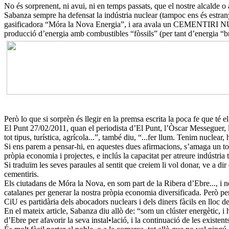
No és sorprenent, ni avui, ni en temps passats, que el nostre alcalde o 
Sabanza sempre ha defensat la indústria nuclear (tampoc ens és estran
gasificadora “Móra la Nova Energia”, i ara avala un CEMENTIRI NUC
producció d’energia amb combustibles “fòssils” (per tant d’energia “br
Però lo que si sorprèn és llegir en la premsa escrita la poca fe que té el
El Punt 27/02/2011, quan el periodista d’El Punt, l’Òscar Messeguer, li 
tot tipus, turística, agrícola...”, també diu, “...fer llum. Tenim nuclear, 
Si ens parem a pensar-hi, en aquestes dues afirmacions, s’amaga un tot
pròpia economia i projectes, e inclús la capacitat per atreure indústria tu
Si traduïm les seves paraules al sentit que creiem li vol donar, ve a di
cementiris.
Els ciutadans de Móra la Nova, en som part de la Ribera d’Ebre..., i no
catalanes per generar la nostra pròpia economia diversificada. Però per
CiU es partidària dels abocadors nuclears i dels diners fàcils en lloc 
En el mateix article, Sabanza diu allò de: “som un clúster energètic, 
d’Ebre per afavorir la seva instal•lació, i la continuació de les existen