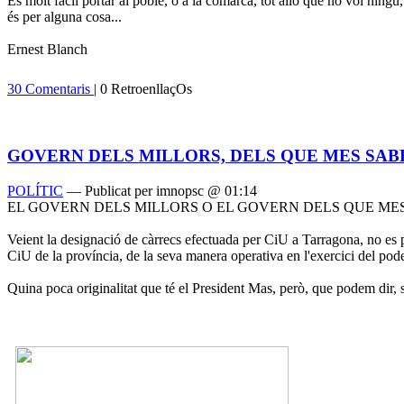
És molt fàcil portar al poble, o a la comarca, tot allò que no vol ningú
és per alguna cosa...
Ernest Blanch
30 Comentaris
| 0 RetroenllaçOs
GOVERN DELS MILLORS, DELS QUE MES SAB
POLÍTIC
— Publicat per imnopsc @ 01:14
EL GOVERN DELS MILLORS O EL GOVERN DELS QUE MES
Veient la designació de càrrecs efectuada per CiU a Tarragona, no es po
CiU de la província, de la seva manera operativa en l'exercici del poder
Quina poca originalitat que té el President Mas, però, que podem dir, s