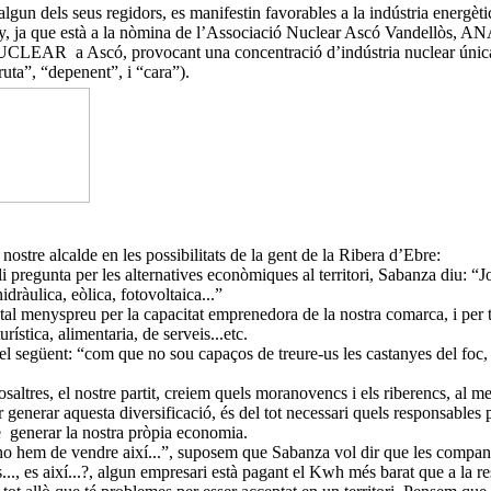
algun dels seus regidors, es manifestin favorables a la indústria energèt
y, ja que està a la nòmina de l’Associació Nuclear Ascó Vandellòs, ANA
LEAR a Ascó, provocant una concentració d’indústria nuclear única e
uta”, “depenent”, i “cara”).
 nostre alcalde en les possibilitats de la gent de la Ribera d’Ebre:
pregunta per les alternatives econòmiques al territori, Sabanza diu: “Jo 
hidràulica, eòlica, fotovoltaica...”
al menyspreu per la capacitat emprenedora de la nostra comarca, i per ta
rística, alimentaria, de serveis...etc.
r el següent: “com que no sou capaços de treure-us les castanyes del foc, 
saltres, el nostre partit, creiem quels moranovencs i els riberencs, al 
 generar aquesta diversificació, és del tot necessari quels responsables
de generar la nostra pròpia economia.
i ho hem de vendre així...”, suposem que Sabanza vol dir que les company
ts..., es així...?, algun empresari està pagant el Kwh més barat que a la 