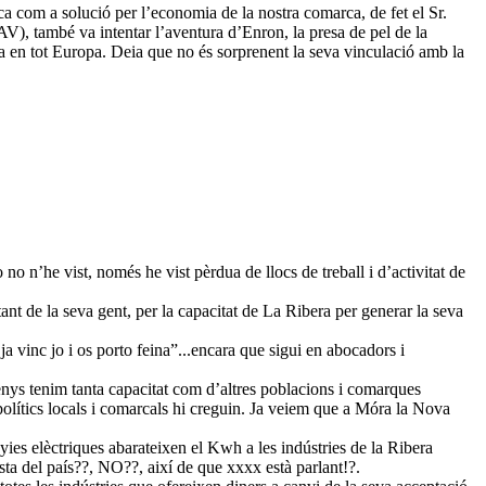
ica com a solució per l’economia de la nostra comarca, de fet el Sr.
V), també va intentar l’aventura d’Enron, la presa de pel de la
n tot Europa. Deia que no és sorprenent la seva vinculació amb la
no n’he vist, només he vist pèrdua de llocs de treball i d’activitat de
nt de la seva gent, per la capacitat de La Ribera per generar la seva
ja vinc jo i os porto feina”...encara que sigui en abocadors i
menys tenim tanta capacitat com d’altres poblacions i comarques
 polítics locals i comarcals hi creguin. Ja veiem que a Móra la Nova
ies elèctriques abarateixen el Kwh a les indústries de la Ribera
resta del país??, NO??, així de que xxxx està parlant!?.