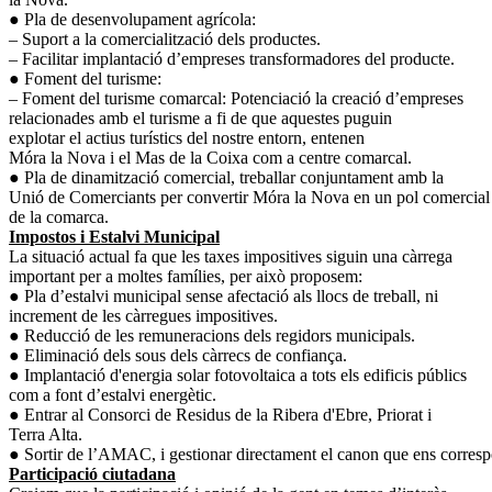
● Pla de desenvolupament agrícola:
– Suport a la comercialització dels productes.
– Facilitar implantació d’empreses transformadores del producte.
● Foment del turisme:
– Foment del turisme comarcal: Potenciació la creació d’empreses
relacionades amb el turisme a fi de que aquestes puguin
explotar el actius turístics del nostre entorn, entenen
Móra la Nova i el Mas de la Coixa com a centre comarcal.
● Pla de dinamització comercial, treballar conjuntament amb la
Unió de Comerciants per convertir Móra la Nova en un pol comercial
de la comarca.
Impostos i Estalvi Municipal
La situació actual fa que les taxes impositives siguin una càrrega
important per a moltes famílies, per això proposem:
● Pla d’estalvi municipal sense afectació als llocs de treball, ni
increment de les càrregues impositives.
● Reducció de les remuneracions dels regidors municipals.
● Eliminació dels sous dels càrrecs de confiança.
● Implantació d'energia solar fotovoltaica a tots els edificis públics
com a font d’estalvi energètic.
● Entrar al Consorci de Residus de la Ribera d'Ebre, Priorat i
Terra Alta.
● Sortir de l’AMAC, i gestionar directament el canon que ens corresp
Participació ciutadana