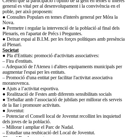
Creiem que la participació i opinió de la gent en temes d’interès
general es vital per al desenvolupament i la convivència en el
poble, per això proposem:
● Consultes Populars en temes d'interès general per Móra la
Nova.
● Permetre i regular la intervenció de la població al final dels
Plenaris, en l'apartat de Précs i Preguntes.
● Deixar espai al B.I.M. per les forçes polítiques amb presència
al Plenari.
Societat
● Pla d'Entitats: promoció d'activitats associatives:
– Fira d'entitats.
– Adequació de l'Ateneu i d'altres equipaments municipals per
augmentar l'espai per les entitats.
– Promoció d'una entitat per facilitar l'activitat associativa
moranovenca.
● Ajuts a l’activitat esportiva.
● Realització de Festes amb diferents sensibilitats socials
● Treballar amb l’associació de jubilats per millorar els serveis
de la llar i promoure activitats.
● Joventut:
– Potenciar el Consell local de Joventut recollint les inquietud
dels joves de la població.
– Millorar i ampliar el Parc de Nadal.
– Estudiar una reubicació del Local de Joventut.