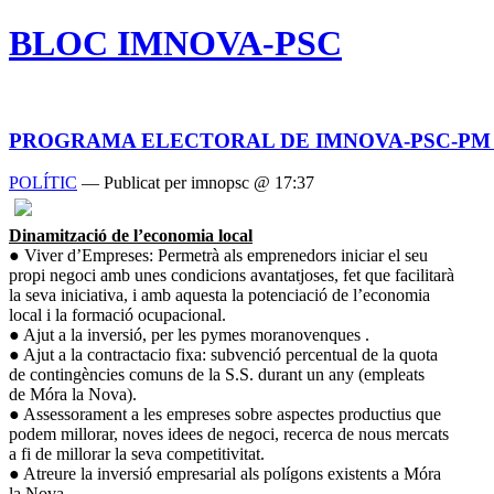
BLOC IMNOVA-PSC
PROGRAMA ELECTORAL DE IMNOVA-PSC-PM (
POLÍTIC
— Publicat per imnopsc @ 17:37
Dinamització de l’economia local
● Viver d’Empreses: Permetrà als emprenedors iniciar el seu
propi negoci amb unes condicions avantatjoses, fet que facilitarà
la seva iniciativa, i amb aquesta la potenciació de l’economia
local i la formació ocupacional.
● Ajut a la inversió, per les pymes moranovenques .
● Ajut a la contractacio fixa: subvenció percentual de la quota
de contingències comuns de la S.S. durant un any (empleats
de Móra la Nova).
● Assessorament a les empreses sobre aspectes productius que
podem millorar, noves idees de negoci, recerca de nous mercats
a fi de millorar la seva competitivitat.
● Atreure la inversió empresarial als polígons existents a Móra
la Nova.