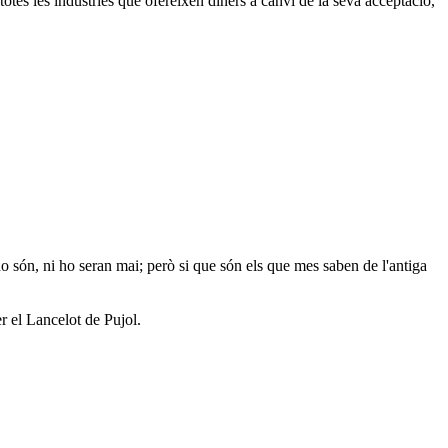
 totes les indústries que ofereixen diners a canvi de la seva acceptació,
ho són, ni ho seran mai; però si que són els que mes saben de l'antiga
r el Lancelot de Pujol.