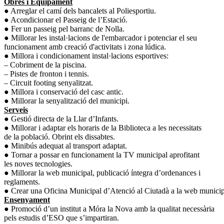
Obres i Equipament
● Arreglar el camí dels bancalets al Poliesportiu.
● Acondicionar el Passeig de l’Estació.
● Fer un passeig pel barranc de Nolla.
● Millorar les instal·lacions de l'embarcador i potenciar el seu
funcionament amb creació d'activitats i zona lúdica.
● Millora i condicionament instal·lacions esportives:
– Cobriment de la piscina.
– Pistes de fronton i tennis.
– Circuit footing senyalitzat.
● Millora i conservació del casc antic.
● Millorar la senyalització del municipi.
Serveis
● Gestió directa de la Llar d’Infants.
● Millorar i adaptar els horaris de la Biblioteca a les necessitats
de la població. Obrint els dissabtes.
● Minibús adequat al transport adaptat.
● Tornar a possar en funcionament la TV municipal aprofitant
les noves tecnologies.
● Millorar la web municipal, publicació íntegra d’ordenances i
reglaments.
● Crear una Oficina Municipal d’Atenció al Ciutadà a la web municip
Ensenyament
● Promoció d’un institut a Móra la Nova amb la qualitat necessària
pels estudis d’ESO que s’impartiran.