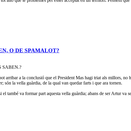
, tot allò que té problemes per esser acceptat en un territori. Pensem que
EN, O DE SPAMALOT?
 SABEN.?
t arribar a la conclusió que el President Mas hagi triat als millors, no 
; són la vella guàrdia, de la qual van quedar farts i que ara tornen.
i el també va formar part aquesta vella guàrdia; abans de ser Artur va se