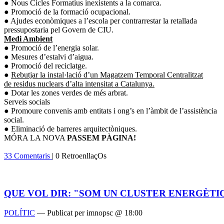
● Nous Cicles Formatius inexistents a la comarca.
● Promoció de la formació ocupacional.
● Ajudes econòmiques a l’escola per contrarrestar la retallada
pressupostaria pel Govern de CIU.
Medi Ambient
● Promoció de l’energia solar.
● Mesures d’estalvi d’aigua.
● Promoció del reciclatge.
●
Rebutjar la instal·lació d’un Magatzem Temporal Centralitzat
de residus nuclears d’alta intensitat a Catalunya.
● Dotar les zones verdes de més arbrat.
Serveis socials
● Promoure convenis amb entitats i ong’s en l’àmbit de l’assistència
social.
● Eliminació de barreres arquitectòniques.
MÓRA LA NOVA
PASSEM PÀGINA!
33 Comentaris
| 0 RetroenllaçOs
QUE VOL DIR: "SOM UN CLUSTER ENERGÈTI
POLÍTIC
— Publicat per imnopsc @ 18:00