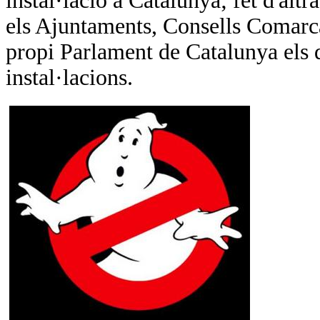
instal·lació a Catalunya; fet d'alt
els Ajuntaments, Consells Comarcals
propi Parlament de Catalunya els q
instal·lacions.