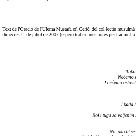
Text de l'Oració de l'Ulema Mustafa ef. Cerić, del col·lectiu musulmà
dimecres 11 de juliol de 2007 (espero trobar unes hores per traduir-h
Tako 
Nećemo za
I nećemo ostavit
I kada 
Bol i tuga za voljenim s
No, ako bi se 