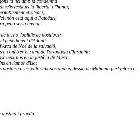
egons la llei amb la condemna
e'ls restituïs la llibertat i l'honor,
eritablement el silenci,
 del món està aquí a Potočari,
ostra pena seria menor!
e tu, no t'oblidis de nosaltres;
 del penediment d'Adam;
 l'Arca de Noé de la salvació;
ns a conèixer el camí de l'ortodòxia d'Ibrahim;
strueix-nos en la justícia de Musa;
'ns en l'amor d'Isa;
nostres cases, enforteix-nos amb el dessig de Mahoma perl retorn a
u istinu i pravdu.