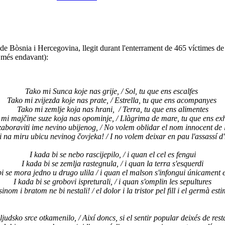
 de Bòsnia i Hercegovina, llegit durant l'enterrament de 465 víctimes de
o més endavant):
Tako mi Sunca koje nas grije, / Sol, tu que ens escalfes
Tako mi zvijezda koje nas prate, / Estrella, tu que ens acompanyes
Tako mi zemlje koja nas hrani, / Terra, tu que ens alimentes
mi majčine suze koja nas opominje, / Llàgrima de mare, tu que ens ex
boraviti ime nevino ubijenog, / No volem oblidar el nom innocent de 
i na miru ubicu nevinog čovjeka! / I no volem deixar en pau l'assassí 
I kada bi se nebo rascijepilo, / i quan el cel es fengui
I kada bi se zemlja rastegnula, / i quan la terra s'esquerdi
bi se mora jedno u drugo ulila / i quan el malson s'infongui únicament en
I kada bi se grobovi ispreturali, / i quan s'omplin les sepultures
inom i bratom ne bi nestali! / el dolor i la tristor pel fill i el germà e
ljudsko srce otkamenilo, / Així doncs, si el sentir popular deixés de rest