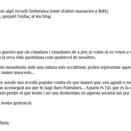
que algú recordi Srebrenica (entre d'altres massacres a BiH).
 penjaré l'enllaç al teu blog.
 guerres que els ciutadans i ciutadanes de a peu ni volen ni es venen a 
u la seva vida quotidiana com qualsevol de nosaltres.
nts musulmans amb una cultura més occidental, poden representar aques
ls maten innocents...
per assolir una revolta popular contra els que manen que, ens agradi o n
an aconseguit ara que hi hagi dues Palestines... Aquest és l'ús que es f
em perdre el que tenim i ser uns desheretats en aquesta societat tan poc 
 nostra generació.
Maria.