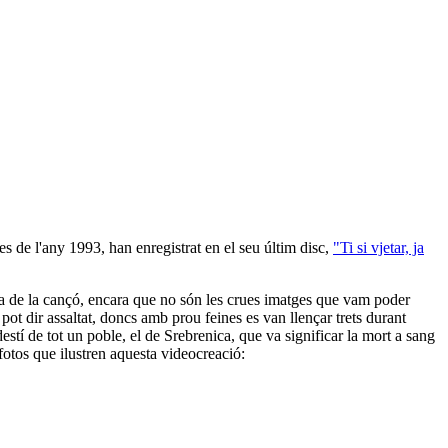
s de l'any 1993, han enregistrat en el seu últim disc,
"Ti si vjetar, ja
ma de la cançó, encara que no són les crues imatges que vam poder
pot dir assaltat, doncs amb prou feines es van llençar trets durant
estí de tot un poble, el de Srebrenica, que va significar la mort a sang
fotos que ilustren aquesta videocreació: