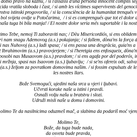
 dobio pravo na kaznu, / si l'assassí d'una persona innocent complís s
a vratila sloboda i čast, / si amb les víctimes supervivents del genocidi s
stva istinski progovorila, / si la consciència de la humanitat trenqués v
a bol svijeta ovdje u Potočarima, / i si es comprengués que tot el dolor
 naša tuga bi bila manja! / El nostre dolor seria més suportable i la n
mo Tebe, nemoj Ti zaboraviti nas; / Dèu Misericordiós, si ens oblidem d
i nam snagu Ademovog (a.s.) pokajanja; / si fallem, dòna'ns la força
 nas Nuhovoj (a.s.) lađi spasa; / si ens passa una desgràcia, guia'ns a
 Ibrahimovim (a.s.) pravovjerjem; / si l'heretgia ens enfosqueix, dòna'
sposobi nas Musaovom (a.s.) pravdom; / si ens agafa por del poderós, in
ržnja, spasi nas Isaovom (a.s.) ljubavlju; / si se'ns ofereix odi, salva
s.) željom za povratkom domovima našim. / si fossim expulsats de les 
les nostres llars.
Bože Svemogući, ujedini naša srca u vjeri i ljubavi.
Učvrsti korake naše u istini i pravdi.
Osnaži volju našu u bratstvu i slozi.
Udruži misli naše u domu i domovini.
limo Te da nasilnicima oduzmeš mač, a slabima da podariš moć vjere 
Molimo Te,
Bože, da tuga bude nada,
da osveta bude pravda,