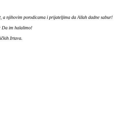
 a njihovim porodicama i prijateljima da Allah dadne sabur!
: Da im halalimo!
čkih žrtava.