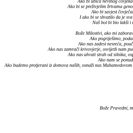
Ako bi ubica nevinog čovjeka
Ako bi se preživjelim žrtvama genocid
Ako bi savjest čovječan
I ako bi se shvatilo da je sv
Naš bol bi bio lakši i
Bože Milostivi, ako mi zaboravi
Ako pogriješimo, podar
Ako nas zadesi nesreća, pouči
Ako nas zamrači krivovjerje, osvijetli nam put
Ako nas uhvati strah od silnika, o
Ako nam se ponudi m
Ako budemo protjerani iz domova naših, osnaži nas Muhamedovom (a.
Bože Pravedni, mo