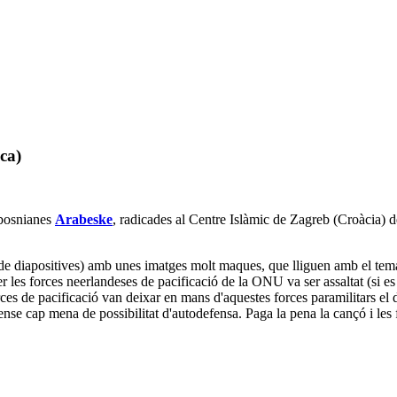
ca)
 bosnianes
Arabeske
, radicades al Centre Islàmic de Zagreb (Croàcia) de
i de diapositives) amb unes imatges molt maques, que lliguen amb el te
 les forces neerlandeses de pacificació de la ONU va ser assaltat (si es 
rces de pacificació van deixar en mans d'aquestes forces paramilitars el d
ense cap mena de possibilitat d'autodefensa. Paga la pena la cançó i les 