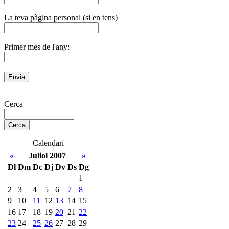
La teva pàgina personal (si en tens)
Primer mes de l'any:
Cerca
Calendari
«
Juliol 2007
»
Dl
Dm
Dc
Dj
Dv
Ds
Dg
1
2
3
4
5
6
7
8
9
10
11
12
13
14
15
16
17
18
19
20
21
22
23
24
25
26
27
28
29