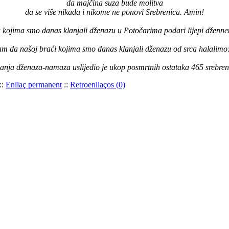
da majčina suza bude molitva
da se više nikada i nikome ne ponovi Srebrenica. Amin!
kojima smo danas klanjali dženazu u Potočarima podari lijepi džennet,
am da našoj braći kojima smo danas klanjali dženazu od srca halalimo
anja dženaza-namaza uslijedio je ukop posmrtnih ostataka 465 srebreni
::
Enllaç permanent
::
Retroenllaços (0)