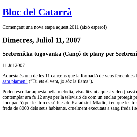
Bloc del Catarrà
Començant una nova etapa aquest 2011 (aixó espero!)
Dimecres, Juliol 11, 2007
Srebrenička tugovanka (Cançó de plany per Srebreni
11 Jul 2007
Aquesta és una de les 11 cançons que la formació de veus femenines
sam plamen"
("Tu ets el vent, jo sóc la flama").
Podeu escoltar aquesta bella melodia, visualitzant aquest video (pass
contemplar ara fa 12 anys per la televisió de com un enclau protegit per
l'ocupació) per les forces sèrbies de Karadzic i Mladic, i en que les fo
freda de 8000 dels seus habitants, cruelment executats a sang freda i s