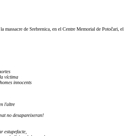
 la massacre de Srebrenica, en el Centre Memorial de Potočari, el
hortes
la víctima
d'homes innocents
 l'altre
stimat no desapareixeran!
ar estupefacte,