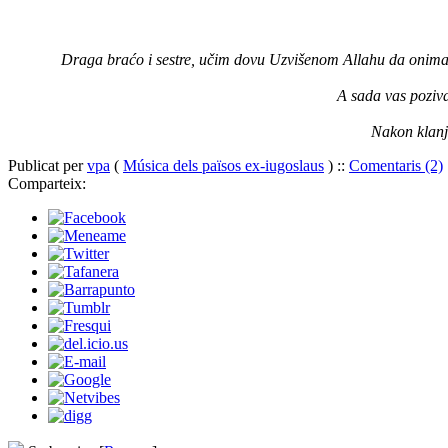
Draga braćo i sestre, učim dovu Uzvišenom Allahu da onima 
A sada vas poziv
Nakon klanj
Publicat per
vpa
(
Música dels països ex-iugoslaus
) ::
Comentaris (2)
Comparteix: