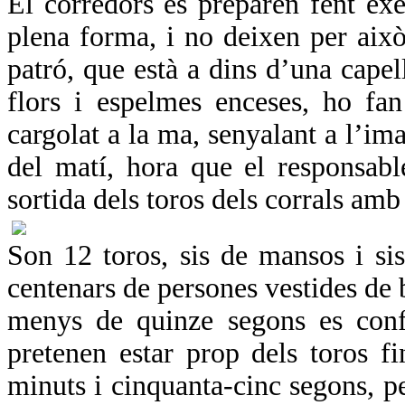
El corredors es preparen fent exe
plena forma, i no deixen per aix
patró, que està a dins d’una capel
flors i espelmes enceses, ho fa
cargolat a la ma, senyalant a l’im
del matí, hora que el responsable
sortida dels toros dels corrals amb 
Son 12 toros, sis de mansos i sis
centenars de persones vestides de
menys de quinze segons es confo
pretenen estar prop dels toros f
minuts i cinquanta-cinc segons, pe