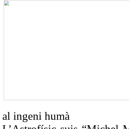
al ingeni humà
L’Astrofísic suis “Michel 