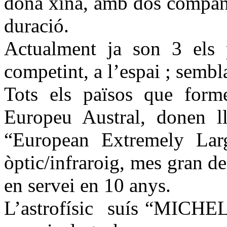
dona xina, amb dos company
duració.
Actualment ja son 3 els
competint, a l’espai ; sembl
Tots els països que form
Europeu Austral, donen l
“European Extremely Larg
òptic/infraroig, mes gran d
en servei en 10 anys.
L’astrofísic
suís “MICH