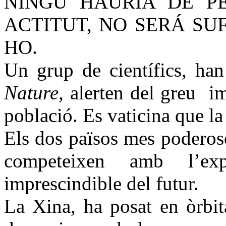
NINGÚ HAURIA DE P
ACTITUT, NO SERÁ SU
HO.
Un grup de científics, ha
Nature,
alerten del greu
im
població. Es vaticina que la
Els dos països mes poderoso
competeixen amb l’exp
imprescindible del futur.
La Xina, ha posat en òrbi