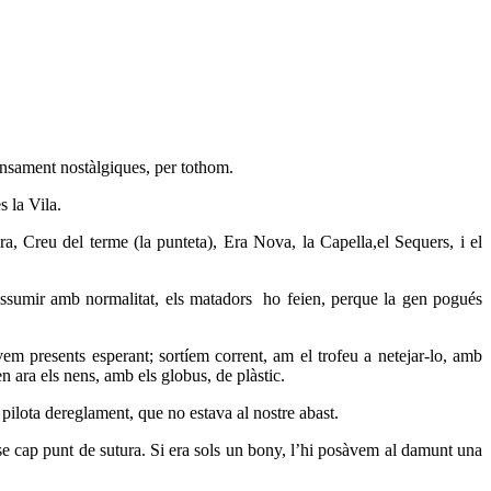
ensament nostàlgiques, per tothom.
s la Vila.
, Creu del terme (la punteta), Era Nova, la Capella,el Sequers, i el
 assumir amb normalitat, els matadors
ho feien, perque la gen pogués
em presents esperant; sortíem corrent, am el trofeu a netejar-lo, amb
n ara els nens, amb els globus, de plàstic.
 pilota dereglament, que no estava al nostre abast.
ense cap punt de sutura. Si era sols un bony, l’hi posàvem al damunt una