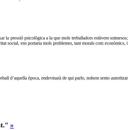
xar la pressió psicològica a la que mols treballadors estàvem sotmesos;
uritat social, ens portaria mols problemes, tant morals com econòmics, i
reball d’aquella època, endevinarà de qui parlo, nohem sento autoritzat
at."
»