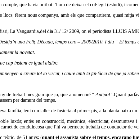
ompte, que havia arribat l’hora de deixar el col·legit (estudi), i començ
rents llocs, férem nous companys, amb els que compartirem, quasi mitja 
eldiari, La Vanguardia,del dia 31/ 12/ 2009, on el periodista LLUIS AM
sitja’n una Feliç Dècada, temps cero – 2009/2010. I diu “ El temps 
uament la novetat.
ue cap instant es igual alaltre.
empenyen a creure tot lo viscut, i caure amb la fal·làcia de que ja sabe
ny de treball mes gran que jo, que anomenaré ”
Antipol”.
Quant parlàv
 passem per damunt del temps.
eva família, tenia un taller de fusteria al primer pis, a la planta baixa 
oble luxós; entès en construcció, mecànica, electricitat; desmuntava i ar
 carnet de conduir,cosa que l’hi va permetre treballà de conductor de ve
c teòric, de 51 anys; (
quant el assagista sobre el temps, encarano ha