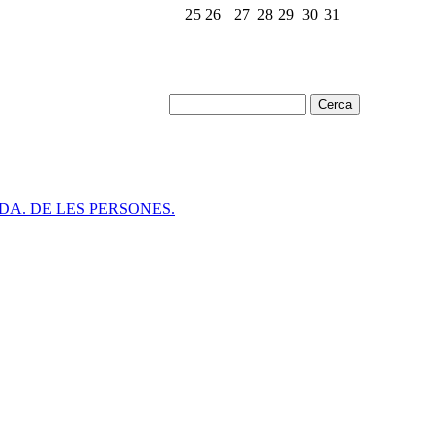
25
26
27
28
29
30
31
DA. DE LES PERSONES.