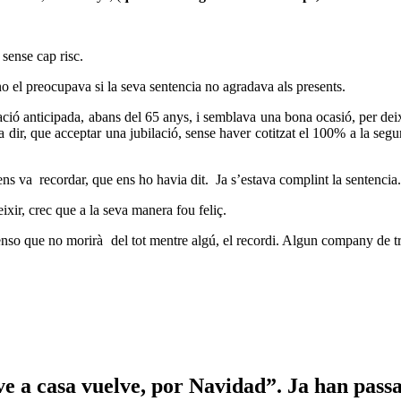
sense cap risc.
 el preocupava si la seva sentencia no agradava als presents.
ació anticipada, abans del 65 anys, i semblava una bona ocasió, per dei
 va dir, que acceptar una jubilació, sense haver cotitzat el 100% a la seg
 ens va
recordar, que ens ho havia dit.
Ja s’estava complint la sentencia.
ixir, crec que a la seva manera fou feliç.
penso que no morirà
del tot mentre algú, el recordi. Algun company de t
ve a casa vuelve, por Navidad”. Ja han pass