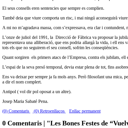
El seus consells eren sentencies que sempre es complien.
També deia que viure comporta un risc, i mai ningú aconseguirà viure 
A mi no m’agradava massa, com s’expressava, era clar i contundent, no
L’onze de juliol del 1991, la
Direcció de Fàbrica va proposar la jubil
representava una alliberació, que ens podria allargà la vida, i ell ens
tots els que no seguirem el seu consell, sofrim les conseqüències.
Quant sorgiren
els primers atacs de l’Empresa, contra els jubilats, ell
L’espai de la seva presó temporal, devia estar plena de tot, fins asobree
Ens va deixar per sempre ja fa mols anys. Però filosofant una mica, 
a dir el nom complert.
Antipol ( vol dir pol oposat a un altre).
Josep Maria Sabaté Pena.
(0) Comentaris
(0) Retroenllaços
Enllaç permanent
0 Comentaris | "Les Bones Festes de “Vuel