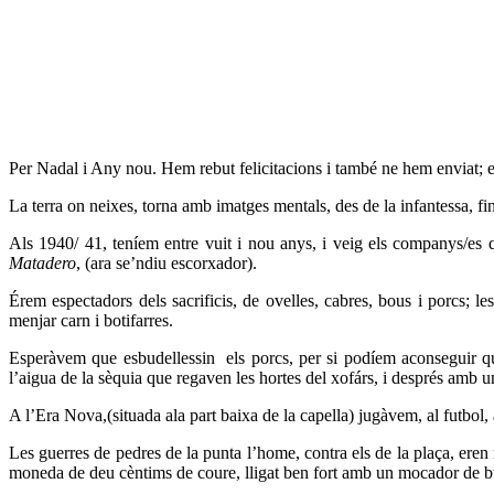
Per Nadal i Any nou. Hem rebut felicitacions i també ne hem enviat; e
La terra on neixes, torna amb imatges mentals, des de la infantessa, f
Als 1940/ 41, teníem entre vuit i nou anys, i veig els companys/es 
Matadero
, (ara se’ndiu escorxador).
Érem espectadors dels sacrificis, de ovelles, cabres, bous i porcs; 
menjar carn i botifarres.
Esperàvem que esbudellessin
els porcs, per si podíem aconseguir q
l’aigua de la sèquia que regaven les hortes del xofárs, i després amb 
A l’Era Nova,(situada ala part baixa de la capella) jugàvem, al futbol,
Les guerres de pedres de la punta l’home, contra els de la plaça, eren 
moneda de deu cèntims de coure, lligat ben fort amb un mocador de bu