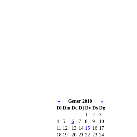
«
Gener 2010
»
Dl
Dm
Dc
Dj
Dv
Ds
Dg
1
2
3
4
5
6
7
8
9
10
11
12
13
14
15
16
17
18
19
20
21
22
23
24