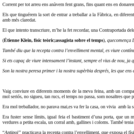
Corrent per tot arreu ens anàvem fent grans, fins quant ens en donarem c
Els que tinguérem la sort de entrar a treballar a la Fàbrica, en dife
amb més claredat.
El que intento transcriure, m’he la fet recordar, una Contraportada d
(
Étienne Klein, físic teòric;assagista sobre el temps
),
quecomença De
També diu que la recepta contra l’envelliment mental, es viure contín
Si ets capaç de viure intensament l’instant, sempre el vius de nou, ja q
Son la nostra peresa primer i la nostra supèrbia després, les que ens 
Vaig conviure en diferents moments de la meva feina, amb un compa
mol seriós, no sigueu, tan rucs, el temps no passa, som nosaltres que
Era mol treballador, no parava mai,es va fer la casa, on vivia
amb la s
Era fuster sense límits, igual feia el bastiment d’una porta, que un m
verdures a petita escala, un corral amb, gallines i coloms. També tenia
“
Antipol”
practicava la recepta contra l’envelliment, que exposa el físi