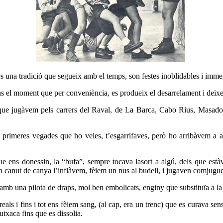
s una tradició que segueix amb el temps, son festes inoblidables i imm
ins el moment que per conveniència, es produeix el desarrelament i deixe
que jugàvem pels carrers del Raval, de La Barca, Cabo Rius, Masadora
les primeres vegades que ho veies, t’esgarrifaves, però ho arribàvem a
ue ens donessin, la “bufa”, sempre tocava lasort a algú, dels que estàv
un canut de canya l’inflàvem, fèiem un nus al budell, i jugaven comjugue
 amb una pilota de draps, mol ben embolicats, enginy que substituïa a la
reals i fins i tot ens fèiem sang, (al cap, era un trenc) que es curava s
txaca fins que es dissolia.