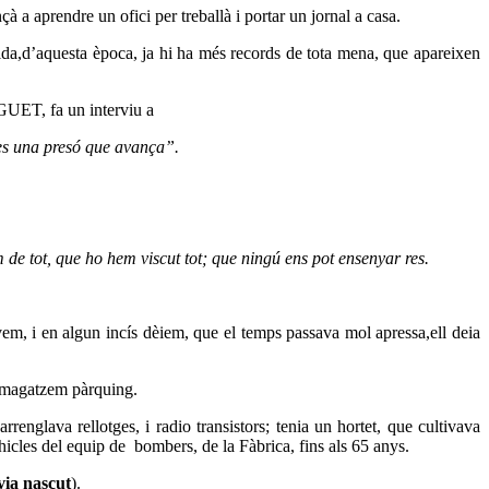
à a aprendre un ofici per treballà i portar un jornal a casa.
vida,d’aquesta època, ja hi ha més records de tota mena, que apareixen
IGUET, fa un interviu a
es una presó que avança”.
m de tot, que ho hem viscut tot; que ningú ens pot ensenyar res.
em, i en algun incís dèiem, que el temps passava mol apressa,ell deia
un magatzem pàrquing.
renglava rellotges, i radio transistors; tenia un hortet, que cultivava
hicles del equip de
bombers, de la Fàbrica, fins als 65 anys.
via nascut
).