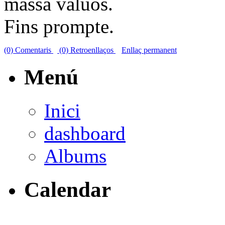
massa valuós.
Fins prompte.
(0) Comentaris
(0) Retroenllaços
Enllaç permanent
Menú
Inici
dashboard
Albums
Calendar