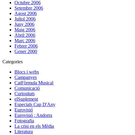
Octubre 2006
Setembre 2006
Agost 2006
Juliol 2006
Juny 2006
Maig 2006
Abril 2006
Març 2006
Febrer 2006
Gener 2000
Categories
Blocs i webs
Campanyes
CatFòrmula Musical
Comunicació
Curiositats
elSuplement
Especials Cap D'Any
Eurovisió
Eurovisió : Andorra
Fotografia
La crisi en els Mèdia
Literatura