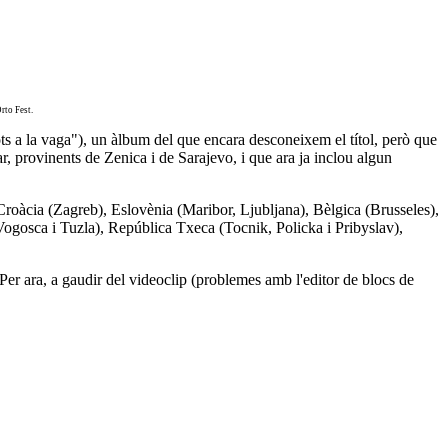
rto Fest.
s a la vaga"), un àlbum del que encara desconeixem el títol, però que
 provinents de Zenica i de Sarajevo, i que ara ja inclou algun
a Croàcia (Zagreb), Eslovènia (Maribor, Ljubljana), Bèlgica (Brusseles),
, Vogosca i Tuzla), República Txeca (Tocnik, Policka i Pribyslav),
Per ara, a gaudir del videoclip (problemes amb l'editor de blocs de