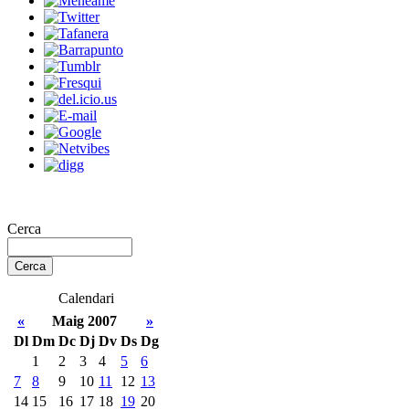
Cerca
Calendari
«
Maig 2007
»
Dl
Dm
Dc
Dj
Dv
Ds
Dg
1
2
3
4
5
6
7
8
9
10
11
12
13
14
15
16
17
18
19
20