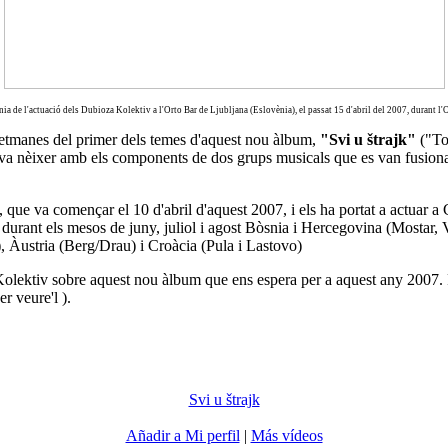
nia de l'actuació dels Dubioza Kolektiv a l'Orto Bar de Ljubljana (Eslovènia), el passat 15 d'abril del 2007, durant l'O
 setmanes del primer dels temes d'aquest nou àlbum,
"Svi u štrajk"
("Tot
va nèixer amb els components de dos grups musicals que es van fusionar,
, que va començar el 10 d'abril d'aquest 2007, i els ha portat a actuar 
ar durant els mesos de juny, juliol i agost Bòsnia i Hercegovina (Mostar
, Àustria (Berg/Drau) i Croàcia (Pula i Lastovo)
a Kolektiv sobre aquest nou àlbum que ens espera per a aquest any 2007. 
er veure'l ).
Svi u štrajk
Añadir a Mi perfil
|
Más vídeos