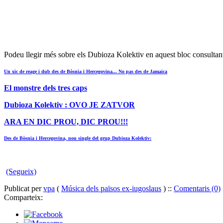
Podeu llegir més sobre els Dubioza Kolektiv en aquest bloc consultant 
Un xic de reage i dub des de Bòsnia i Hercegovina... No pas des de Jamaica
El monstre dels tres caps
Dubioza Kolektiv : OVO JE ZATVOR
ARA EN DIC PROU, DIC PROU!!!
Des de Bòsnia i Hercegovina, nou single del grup Dubioza Kolektiv:
(Segueix)
Publicat per
vpa
(
Música dels països ex-iugoslaus
) ::
Comentaris (0)
Comparteix: