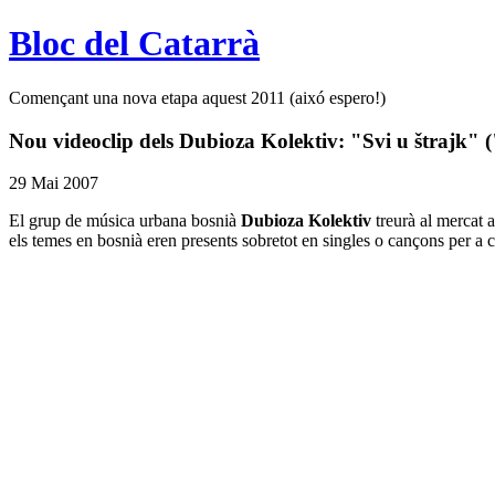
Bloc del Catarrà
Començant una nova etapa aquest 2011 (aixó espero!)
Nou videoclip dels Dubioza Kolektiv: "Svi u štrajk" (
29 Mai 2007
El grup de música urbana bosnià
Dubioza Kolektiv
treurà al mercat 
els temes en bosnià eren presents sobretot en singles o cançons per 