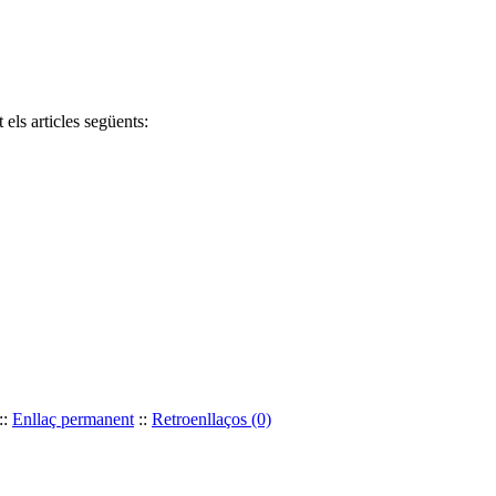
els articles següents:
::
Enllaç permanent
::
Retroenllaços (0)