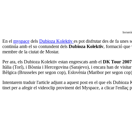
Instantà
En el
myspace
dels
Dubioza Kolektiv
es pot disfrutar des de fa unes
continúa amb el so contundent dels
Dubioza Kolektiv
, formació que 
membre de la ciutat de Mostar.
Per ara, els Dubioza Kolektiv estan engrescats amb el
DK Tour 2007
Itàlia (Torí), i Bòsnia i Hercegovina (Sarajevo), i encara han de visit
Bèlgica (Brusseles per segon cop), Eslovènia (Maribor per segon cop)
Intentarem traduir l'article adjunt a aquest post en el que els Dubioz
tinet per a afegir el videoclip provinent del Myspace, a clicar l'enllaç p