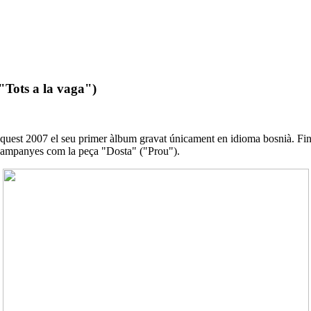
"Tots a la vaga")
aquest 2007 el seu primer àlbum gravat únicament en idioma bosnià. Fins 
a campanyes com la peça "Dosta" ("Prou").