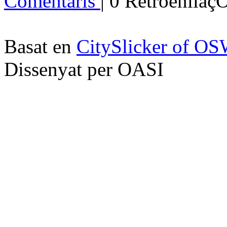
Comentaris
| 0 Retroenllaç
Basat en
CitySlicker of O
Dissenyat per OASI