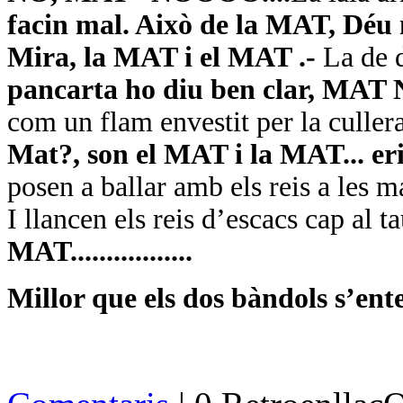
facin mal. Això de la MAT, Déu
Mira, la MAT i el MAT .-
La de d
pancarta ho diu ben clar, MAT 
com un flam envestit per la culler
Mat?, son el MAT i la MAT... eri
posen a ballar amb els reis a les m
I llancen els reis d’escacs cap al t
MAT
.................
Millor que els dos bàndols s’ent