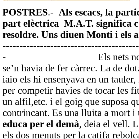
POSTRES
.-
Als escacs, la par
part elèctrica
M.A.T. significa 
resoldre. Uns diuen Monti i els alt
----------------------------------------
-
Els nets n
se’n havia de fer càrrec. La de dot
iaio els hi ensenyava en un tauler
per competir havies de tocar les fi
un alfil,etc. i el goig que suposa 
contrincant. Es una lluita a mort i 
educa per el demà
, deia el vell. 
els dos menuts per la catifa rebolc