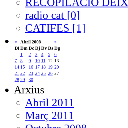
RECOPILACIÓ DEIXA
radio cat [0]
CATIFES [1]
«
Abril 2008
»
Dl
Dm
Dc
Dj
Dv
Ds
Dg
1
2
3
4
5
6
7
8
9
10
11
12
13
14
15
16
17
18
19
20
21
22
23
24
25
26
27
28
29
30
Arxius
Abril 2011
Març 2011