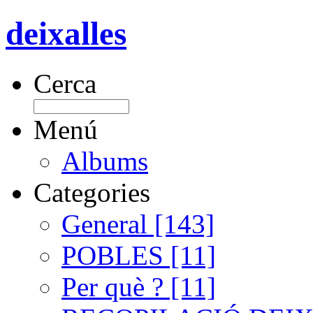
deixalles
Cerca
Menú
Albums
Categories
General [143]
POBLES [11]
Per què ? [11]