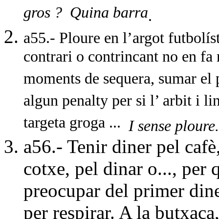
gros ?
Quina barra
.
a55.- Ploure en l’argot futbolís
contrari o contrincant no en fa m
moments de sequera, sumar el p
algun penalty per si l’ arbit i l
targeta groga ...
I sense ploure
a56.- Tenir diner pel cafè,
cotxe, pel dinar o..., per
preocupar del primer dine
per respirar. A la butxaca