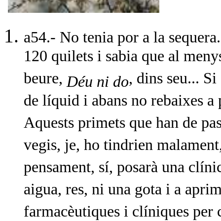
a54.- No tenia por a la sequera
120 quilets i sabia que al menys
beure,
, dins seu... S
Déu ni do
de líquid i abans no rebaixes a 
Aquests primets que han de pas
vegis, je, ho tindrien malament,
pensament, sí, posarà una clíni
aigua, res, ni una gota i a apri
farmacèutiques i clíniques per 