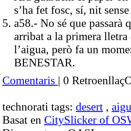
s’ha fet fosc, sí, nit sense
a
58.- No sé que passarà q
arribat a la primera lletr
l’aigua, però fa un momen
BENESTAR.
Comentaris
| 0 Retroenllaç
technorati tags:
desert
,
aig
Basat en
CitySlicker of O