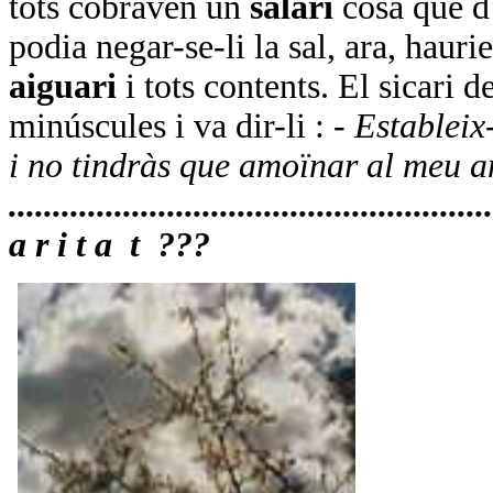
tots cobraven un
salari
cosa que d
podia negar-se-li la sal, ara, hauri
aiguari
i tots contents. El sicari d
minúscules i va dir-li : -
Estableix
i no tindràs que amoïnar al meu 
................................................
a r i t a
t
???