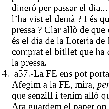
dineró per passar el dia.
l’ha vist el demà ? I és 
pressa ?
Clar allò de que 
és el dia de la Loteria d
comprat el bitllet que ha 
la pressa.
a57.-La FE ens pot porta
Afegim a la FE, mira,
per
que senzill i tenim allò q
Ara guardem el paper on h