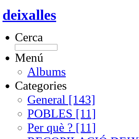
deixalles
Cerca
Menú
Albums
Categories
General [143]
POBLES [11]
Per què ? [11]