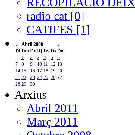
RECOPILACIÓ DEIXA
radio cat [0]
CATIFES [1]
«
Abril 2008
»
Dl
Dm
Dc
Dj
Dv
Ds
Dg
1
2
3
4
5
6
7
8
9
10
11
12
13
14
15
16
17
18
19
20
21
22
23
24
25
26
27
28
29
30
Arxius
Abril 2011
Març 2011